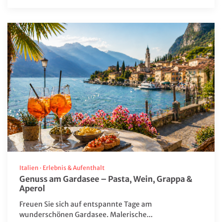
Andorra
Barbados
Belgien
Botswana
Brasilien
China
Deutschland
Dänemark
Estland
Italien
·
Erlebnis & Aufenthalt
Fahrt ins Blaue
Genuss am Gardasee – Pasta, Wein, Grappa &
Aperol
Finnland
Freuen Sie sich auf entspannte Tage am
Frankreich
wunderschönen Gardasee. Malerische...