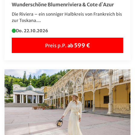
Marokko
Wunderschöne Blumenriviera & Cote d`Azur
Mauritius
Die Riviera – ein sonniger Halbkreis von Frankreich bis
zur Toskana....
Monaco
Do. 22.10.2026
Monaco
Montenegro
599 €
Preis p.P.
ab
Namibia
Nepal
Niederlande
Norwegen
Polen
Portugal
Rumänien
Schweden