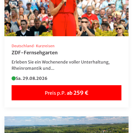
Bus-Rundreise
Deutschland Reisen
Erlebnis & Aufenthalt
Events
Flugreisen
Deutschland
·
Kurzreisen
ZDF-Fernsehgarten
Flusskreuzfahrt
Erleben Sie ein Wochenende voller Unterhaltung,
Frühjahrs-Reisen
Rheinromantik und...
Geschenkideen
Sa. 29.08.2026
Herbstreisen
259 €
Preis p.P.
ab
Hochseekreuzfahrten
Katalogvorschau Haupt 2026
Katalogvorschau Winter
Kultur/UNESCO