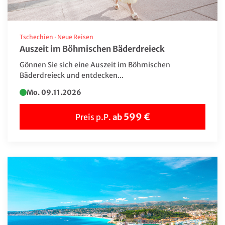
Schweiz
Serbien
Tschechien
·
Neue Reisen
Simbabwe
Auszeit im Böhmischen Bäderdreieck
Slowakei
Gönnen Sie sich eine Auszeit im Böhmischen
Bäderdreieck und entdecken...
Spanien
Mo. 09.11.2026
Tschechien
599 €
Preis p.P.
ab
Türkei
USA
Ungarn
Usbekistan
Ägypten
Österreich