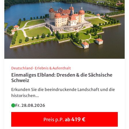
Kurzreisen
Musicalfahrten
Neue Reisen
Silvesterreisen
Sonderfahrten
Specials
Deutschland
·
Erlebnis & Aufenthalt
Städte-/Musikreisen
Einmaliges Elbland: Dresden & die Sächsische
Schweiz
Tagesfahrten
Erkunden Sie die beeindruckende Landschaft und die
Weihnachtsreisen
historischen...
FR – Smarte Leserreise
Fr. 28.08.2026
419 €
Zielgebiet
Preis p.P.
ab
Albanien