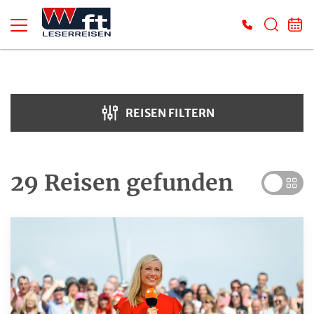
Suche verfeinern
Sortieren nach
REISEN FILTERN
Preis
€ 70
€ 7 000
29 Reisen
gefunden
Dauer
Reiseart
Adventsreisen