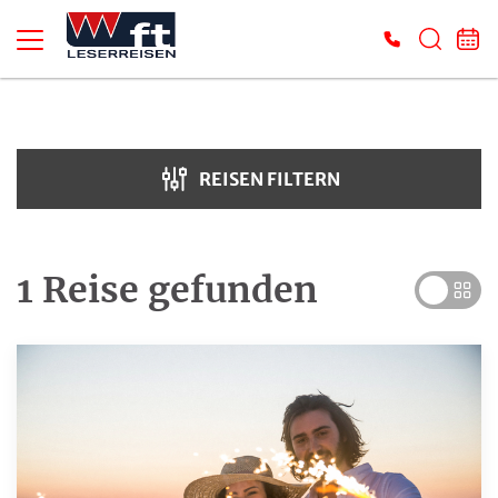
Suche verfeinern
Sortieren nach
REISEN FILTERN
Preis
€ 70
€ 7 000
1 Reise
gefunden
Dauer
Reiseart
Adventsreisen