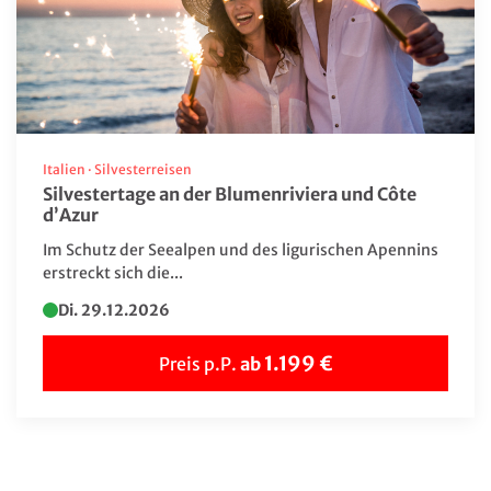
Bus-Rundreise
Deutschland Reisen
Erlebnis & Aufenthalt
Events
Flugreisen
Italien
·
Silvesterreisen
Silvestertage an der Blumenriviera und Côte
Flusskreuzfahrt
d’Azur
Frühjahrs-Reisen
Im Schutz der Seealpen und des ligurischen Apennins
erstreckt sich die...
Geschenkideen
Di. 29.12.2026
Herbstreisen
1.199 €
Preis p.P.
ab
Hochseekreuzfahrten
Katalogvorschau Haupt 2026
Katalogvorschau Winter
Kultur/UNESCO