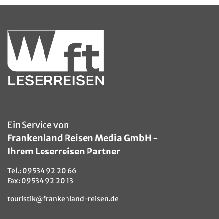
Kurzreisen
Musicalfahrten
Neue Reisen
Silvesterreisen
Sonderfahrten
Specials
Städte-/Musikreisen
Ein Service von
Frankenland Reisen Media GmbH -
Tagesfahrten
Ihrem Leserreisen Partner
Weihnachtsreisen
Tel.:
09534 92 20 66
FR – Smarte Leserreise
Fax: 09534 92 20 13
touristik@frankenland-reisen.de
Zielgebiet
Albanien