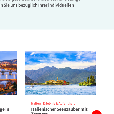
n Sie uns bezüglich Ihrer individuellen
Italien
·
Erlebnis & Aufenthalt
Ni
ge in
Italienischer Seenzauber mit
A-