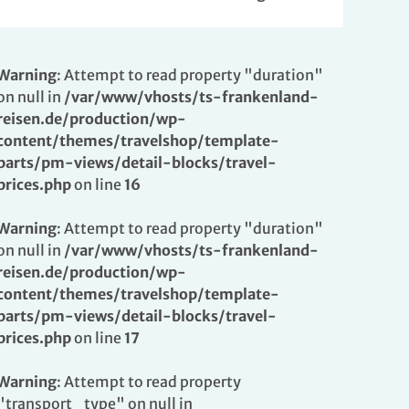
Warning
: Attempt to read property "duration"
on null in
/var/www/vhosts/ts-frankenland-
reisen.de/production/wp-
content/themes/travelshop/template-
parts/pm-views/detail-blocks/travel-
prices.php
on line
16
Warning
: Attempt to read property "duration"
on null in
/var/www/vhosts/ts-frankenland-
reisen.de/production/wp-
content/themes/travelshop/template-
parts/pm-views/detail-blocks/travel-
prices.php
on line
17
Warning
: Attempt to read property
"transport_type" on null in