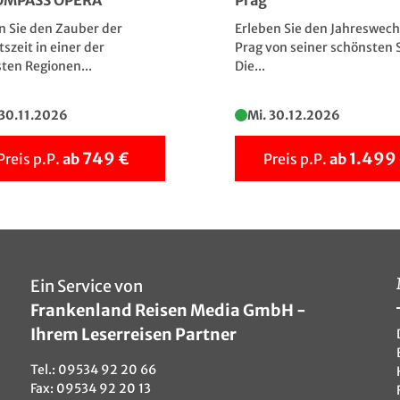
OMPASS OPERA
Prag
n Sie den Zauber der
Erleben Sie den Jahreswech
szeit in einer der
Prag von seiner schönsten S
Assisi – spirituelles Zentrum Umbriens
ten Regionen...
Die...
© JFL Photography - Fotolia
 30.11.2026
Mi. 30.12.2026
749 €
1.499
Preis p.P.
ab
Preis p.P.
ab
Ein Service von
Frankenland Reisen Media GmbH -
Ihrem Leserreisen Partner
Tel.:
09534 92 20 66
Fax: 09534 92 20 13