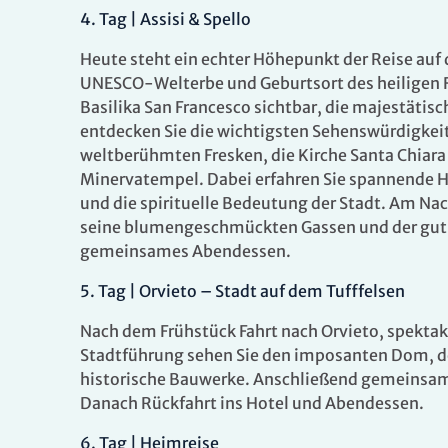
4.
Tag |
Assisi & Spello
Heute steht ein echter Höhepunkt der Reise auf
UNESCO-Welterbe und Geburtsort des heiligen F
Basilika San Francesco sichtbar, die majestätisc
entdecken Sie die wichtigsten Sehenswürdigkeite
weltberühmten Fresken, die Kirche Santa Chiara
Minervatempel. Dabei erfahren Sie spannende Hi
und die spirituelle Bedeutung der Stadt. Am N
Es konnten keine gültigen Angebote gefunden werden
seine blumengeschmückten Gassen und der gut e
gemeinsames Abendessen.
5.
Tag |
Orvieto – Stadt auf dem Tufffelsen
Nach dem Frühstück Fahrt nach Orvieto, spektaku
Stadtführung sehen Sie den imposanten Dom, de
historische Bauwerke. Anschließend gemeinsames
Danach Rückfahrt ins Hotel und Abendessen.
6.
Tag |
Heimreise