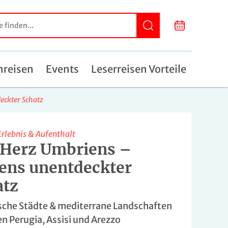
nreisen
Events
Leserreisen Vorteile
eckter Schatz
Erlebnis & Aufenthalt
 Herz Umbriens –
iens unentdeckter
atz
sche Städte & mediterrane Landschaften
n Perugia, Assisi und Arezzo