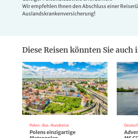
Wir empfehlen Ihnen den Abschluss einer Reiserü
Auslandskrankenversicherung!
© Hotel Park Castiglion Fiorentino
© Hotel Park Ca
Diese Reisen könnten Sie auch i
© Hotel Park Castiglion Fiorentino
© Hotel Park Ca
Polen
·
Bus-Rundreise
Deutsc
© Hotel Park Castiglion Fiorentino
Polens einzigartige
Adven