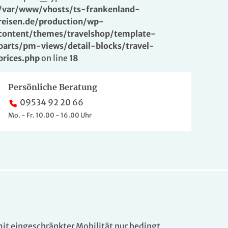
/var/www/vhosts/ts-frankenland-
reisen.de/production/wp-
content/themes/travelshop/template-
parts/pm-views/detail-blocks/travel-
prices.php
on line
18
Persönliche Beratung
09534 92 20 66
Mo. - Fr. 10.00 - 16.00 Uhr
mit eingeschränkter Mobilität nur bedingt