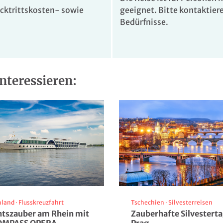
cktrittskosten- sowie
geeignet. Bitte kontaktiere
Bedürfnisse.
stiglion Fiorentino
© Hotel Park Castiglion Fiorentino
nteressieren:
stiglion Fiorentino
© Hotel Park Castiglion Fiorentino
hland
·
Flusskreuzfahrt
Tschechien
·
Silvesterreisen
tszauber am Rhein mit
Zauberhafte Silvesterta