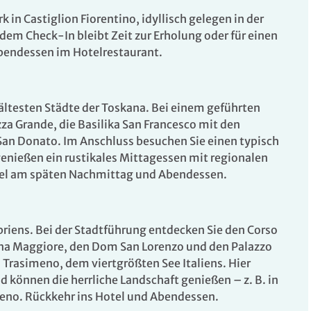
 in Castiglion Fiorentino, idyllisch gelegen in der
m Check-In bleibt Zeit zur Erholung oder für einen
endessen im Hotelrestaurant.
ältesten Städte der Toskana. Bei einem geführten
zza Grande, die Basilika San Francesco mit den
San Donato. Im Anschluss besuchen Sie einen typisch
nießen ein rustikales Mittagessen mit regionalen
Hotel am späten Nachmittag und Abendessen.
riens. Bei der Stadtführung entdecken Sie den Corso
ana Maggiore, den Dom San Lorenzo und den Palazzo
 Trasimeno, dem viertgrößten See Italiens. Hier
 können die herrliche Landschaft genießen – z. B. in
meno. Rückkehr ins Hotel und Abendessen.