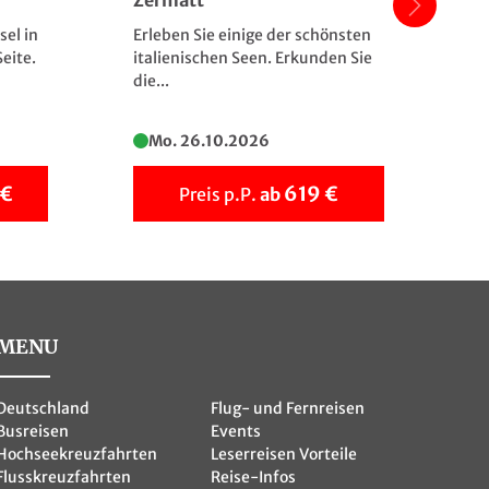
Zermatt
Kr
sel in
Erleben Sie einige der schönsten
En
eite.
italienischen Seen. Erkunden Sie
Rh
die...
Vie
Mo. 26.10.2026
 €
619 €
Preis p.P.
ab
MENU
Deutschland
Flug- und Fernreisen
Busreisen
Events
Hochseekreuzfahrten
Leserreisen Vorteile
Flusskreuzfahrten
Reise-Infos