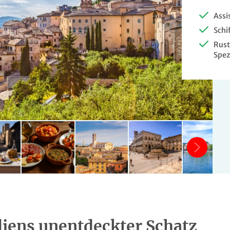
Assi
Schi
Rust
Spez
liens unentdeckter Schatz