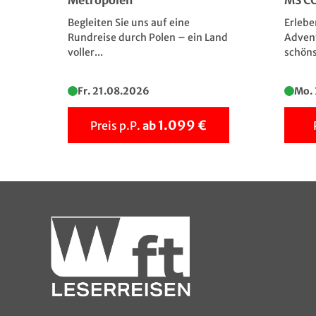
Metropolen
MS C
Begleiten Sie uns auf eine
Erlebe
Rundreise durch Polen – ein Land
Advent
voller...
schöns
Fr. 21.08.2026
Mo.
1.099 €
Preis p.P.
ab