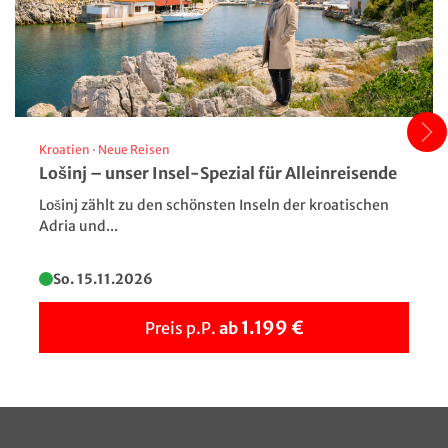
Abtei Santa Maria de Montserrat
©Sergii Figurnyi - stock.adobe.com
Kroatien
·
Neue Reisen
Lošinj – unser Insel-Spezial für Alleinreisende
Lošinj zählt zu den schönsten Inseln der kroatischen
Adria und...
So. 15.11.2026
1.199 €
Preis p.P.
ab