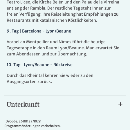
Teatro Liceo, die Kirche Belén und den Palau de la Virreina
entlang der Rambla. Der restliche Tag steht Ihnen zur
freien Verfügung. Ihre Reiseleitung hat Empfehlungen zu
Restaurants mit katalanischen Köstlichkeiten.
9.
Tag |
Barcelona - Lyon/Beaune
Vorbei an Montpellier und Nîmes führt die heutige
Tagesetappe in den Raum Lyon/Beaune. Man erwartet Sie
zum Abendessen und zur Übernachtung.
10.
Tag |
Lyon/Beaune - Rückreise
Durch das Rheintal kehren Sie wieder zu den
Ausgangsorten zurück.
Unterkunft
Gute Mittelklassehotels
Sie wohnen in Spanien ausschließlich in landestypischen
ID/Code: 2688127/RUS1
Programmänderungen vorbehalten.
Hotels der 3*sup. bzw. 4*Kategorie. Alle Zimmer sind mit