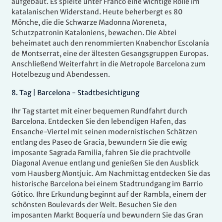
aufgebaut. Es spielte unter Franco eine wichtige Rolle im
katalanischen Widerstand. Heute beherbergt es 80
Mönche, die die Schwarze Madonna Moreneta,
Schutzpatronin Kataloniens, bewachen. Die Abtei
beheimatet auch den renommierten Knabenchor Escolanía
de Montserrat, eine der ältesten Gesangsgruppen Europas.
Anschließend Weiterfahrt in die Metropole Barcelona zum
Hotelbezug und Abendessen.
8.
Tag |
Barcelona - Stadtbesichtigung
Ihr Tag startet mit einer bequemen Rundfahrt durch
Barcelona. Entdecken Sie den lebendigen Hafen, das
Ensanche-Viertel mit seinen modernistischen Schätzen
entlang des Paseo de Gracia, bewundern Sie die ewig
imposante Sagrada Familia, fahren Sie die prachtvolle
Diagonal Avenue entlang und genießen Sie den Ausblick
vom Hausberg Montjuic. Am Nachmittag entdecken Sie das
historische Barcelona bei einem Stadtrundgang im Barrio
Gótico. Ihre Erkundung beginnt auf der Rambla, einem der
schönsten Boulevards der Welt. Besuchen Sie den
imposanten Markt Boquería und bewundern Sie das Gran