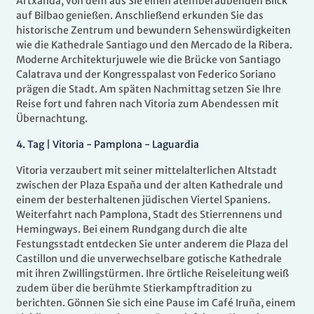
Artxanda, von dem aus Sie einen atemberaubenden Blick
auf Bilbao genießen. Anschließend erkunden Sie das
historische Zentrum und bewundern Sehenswürdigkeiten
wie die Kathedrale Santiago und den Mercado de la Ribera.
Moderne Architekturjuwele wie die Brücke von Santiago
Calatrava und der Kongresspalast von Federico Soriano
prägen die Stadt. Am späten Nachmittag setzen Sie Ihre
Reise fort und fahren nach Vitoria zum Abendessen mit
Übernachtung.
4.
Tag |
Vitoria - Pamplona - Laguardia
Vitoria verzaubert mit seiner mittelalterlichen Altstadt
zwischen der Plaza España und der alten Kathedrale und
einem der besterhaltenen jüdischen Viertel Spaniens.
Weiterfahrt nach Pamplona, Stadt des Stierrennens und
Hemingways. Bei einem Rundgang durch die alte
Festungsstadt entdecken Sie unter anderem die Plaza del
Castillon und die unverwechselbare gotische Kathedrale
mit ihren Zwillingstürmen. Ihre örtliche Reiseleitung weiß
zudem über die berühmte Stierkampftradition zu
berichten. Gönnen Sie sich eine Pause im Café Iruña, einem