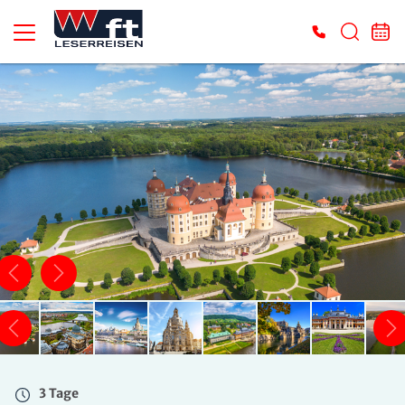
3 Tage
Fr. 28.08. - So. 30.08.2026
Doppelzimmer DU/WC
Belegung: 2 Personen
inkl. LA
419 €
ab
ZUR BUCHUNG
3 Tage
Fr. 28.08. - So. 30.08.2026
Einzelzimmer DU/WC
Belegung: 1 Person
inkl. LA
3 Tage