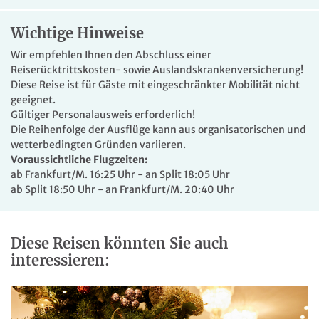
einen Fitnessraum sowie einen Wellnessbereich mit Sauna
(teilw. gg. Gebühr). Die modern eingerichteten Zimmer
Wichtige Hinweise
sind ausgestattet mit Bad oder DU/WC, Fön, Klimaanlage,
TV, Minibar, Safe, Telefon. Das WLAN nutzen Sie kostenfrei.
Wir empfehlen Ihnen den Abschluss einer
Reiserücktrittskosten- sowie Auslandskrankenversicherung!
Diese Reise ist für Gäste mit eingeschränkter Mobilität nicht
geeignet.
Gültiger Personalausweis erforderlich!
Die Reihenfolge der Ausflüge kann aus organisatorischen und
wetterbedingten Gründen variieren.
Voraussichtliche Flugzeiten:
ab Frankfurt/M. 16:25 Uhr - an Split 18:05 Uhr
ab Split 18:50 Uhr - an Frankfurt/M. 20:40 Uhr
Diese Reisen könnten Sie auch
interessieren: