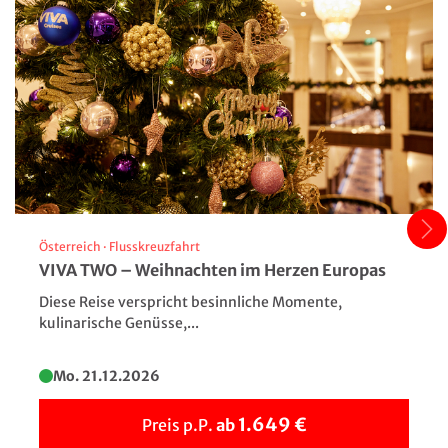
Österreich
·
Flusskreuzfahrt
VIVA TWO – Weihnachten im Herzen Europas
Diese Reise verspricht besinnliche Momente,
kulinarische Genüsse,...
Nationalpark Krka
Mo. 21.12.2026
© Fokke - stock.adobe.com
1.649 €
Preis p.P.
ab