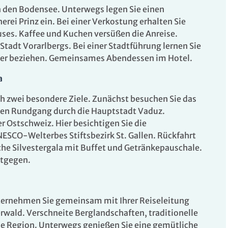
n den Bodensee. Unterwegs legen Sie einen
rei Prinz ein. Bei einer Verkostung erhalten Sie
uses. Kaffee und Kuchen versüßen die Anreise.
Stadt Vorarlbergs. Bei einer Stadtführung lernen Sie
mmer beziehen. Gemeinsames Abendessen im Hotel.
a
Leistung
Pre
ch zwei besondere Ziele. Zunächst besuchen Sie das
en Rundgang durch die Hauptstadt Vaduz.
- Sa.
Doppelzimmer mit Bad
ab
er Ostschweiz. Hier besichtigen Sie die
7
oder DU/WC
NESCO-Welterbes Stiftsbezirk St. Gallen. Rückfahrt
Belegung: 2 Personen
inkl. HP
che Silvestergala mit Buffet und Getränkepauschale.
ntgegen.
- Sa.
Einzelzimmer mit Bad
ab
7
oder DU/WC
Belegung: 1 Person
inkl. HP
ernehmen Sie gemeinsam mit Ihrer Reiseleitung
rwald. Verschneite Berglandschaften, traditionelle
ie Region. Unterwegs genießen Sie eine gemütliche