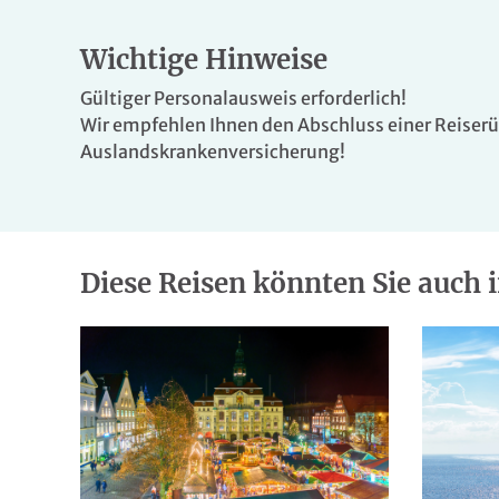
Hochgeschwindigkeits-WLAN, Flachbildfernseh
das Reiseerlebnis auf eine neue Stufe.
Wichtige Hinweise
Gültiger Personalausweis erforderlich!
Wir empfehlen Ihnen den Abschluss einer Reiser
Auslandskrankenversicherung!
Diese Reisen könnten Sie auch i
© Ryan Long Photography
© Ryan Long P
© Ryan Long Photography
© Ryan Long P