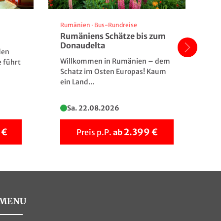
Rumänien
·
Bus-Rundreise
An
Rumäniens Schätze bis zum
Ar
Donaudelta
& 
den
Willkommen in Rumänien – dem
Ve
e führt
Schatz im Osten Europas! Kaum
in
ein Land...
Zw
Sa. 22.08.2026
 €
2.399 €
Preis p.P.
ab
MENU