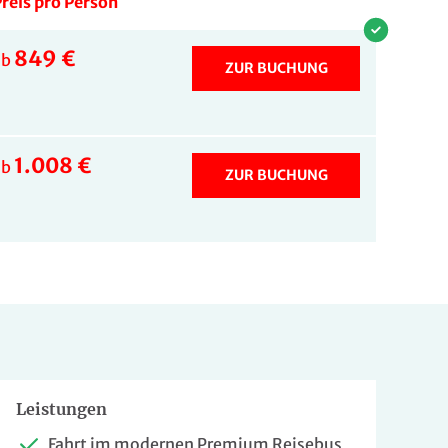
reis pro Person
849 €
ab
ZUR BUCHUNG
1.008 €
ab
ZUR BUCHUNG
Leistungen
Fahrt im modernen Premium Reisebus