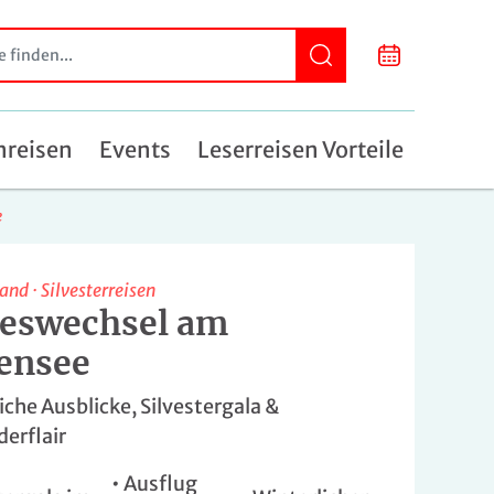
nreisen
Events
Leserreisen Vorteile
e
land
·
Silvesterreisen
reswechsel am
ensee
iche Ausblicke, Silvestergala &
derflair
• Ausflug