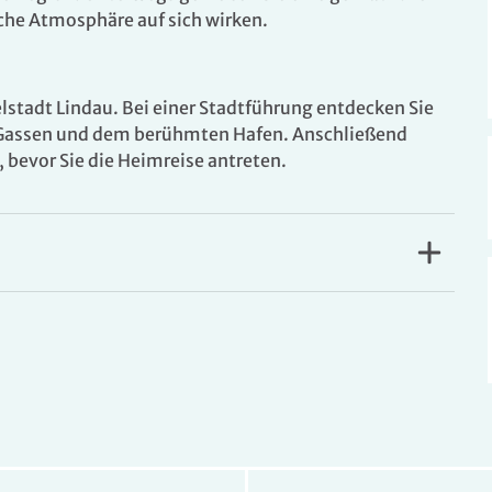
che Atmosphäre auf sich wirken.
lstadt Lindau. Bei einer Stadtführung entdecken Sie
en Gassen und dem berühmten Hafen. Anschließend
, bevor Sie die Heimreise antreten.
Dornbirn
verbinden sich zeitgenössischer Charme
ch unverwechselbare Refugium im Stadtzentrum von
mmlung perfekt Urlaubsreisen nach Vorarlberg
eutschland und die Schweiz leicht erreichen
 Zimmern und Apartments, deren Funktion und Design
ichtdurchfluteten Zimmer mit exquisiten
owie modernen Elementen wie kostenfreiem