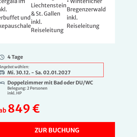
stergala im
• Winterlicher
Liechtenstein
kl.
Bregenzerwald
& St. Gallen
erbuffet und
inkl.
inkl.
kepauschale
Reiseleitu
ng
Reiseleitung
4 Tage
Angebot wählen:
Mi. 30.12. - Sa. 02.01.2027
Doppelzimmer mit Bad oder DU/WC
Belegung: 2 Personen
inkl. HP
849 €
ab
ZUR BUCHUNG