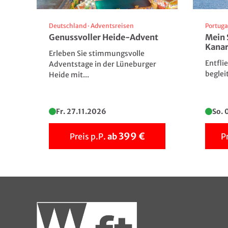
Deutschland
·
Adventsreisen
Portuga
Genussvoller Heide-Advent
Mein 
Kana
Erleben Sie stimmungsvolle
Entfli
Adventstage in der Lüneburger
beglei
Heide mit...
© Matthias Rhomberg
www.rhomberg.cc
Fr. 27.11.2026
So. 
399 €
Preis p.P.
ab
P