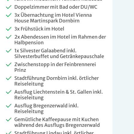
Doppelzimmer mit Bad oder DU/WC
3x Übernachtung im Hotel Vienna
House Martinspark Dornbirn
3x Frühstück im Hotel
2x Abendessen im Hotel im Rahmen der
Halbpension
1x Silvester Galaabend inkl.
is pro Person
Silvesterbuffet und Getränkepauschale
Zwischenstopp in der Feinbrennerei
849 €
Prinz
ZUR BUCHUNG
Stadtführung Dornbirn inkl. örtlicher
Reiseleitung
Ausflug Liechtenstein & St. Gallen inkl.
Reiseleitung
1.008 €
ZUR BUCHUNG
Ausflug Bregenzerwald inkl.
Reiseleitung
Gemütliche Kaffeepause mit Kuchen
während des Ausflugs Bregenzerwald
Stadtführung Lindau inkl. örtlicher