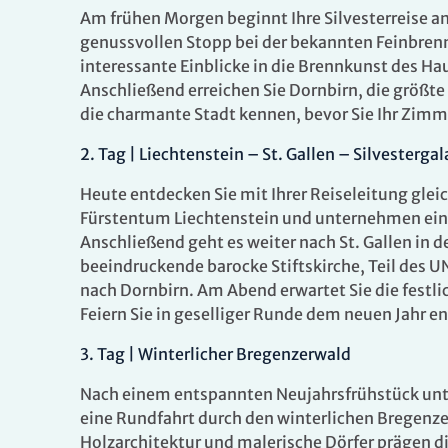
Am frühen Morgen beginnt Ihre Silvesterreise a
genussvollen Stopp bei der bekannten Feinbrenne
interessante Einblicke in die Brennkunst des Ha
Anschließend erreichen Sie Dornbirn, die größte 
die charmante Stadt kennen, bevor Sie Ihr Zi
Dezember
2.
Tag |
Liechtenstein – St. Gallen – Silvestergal
Dauer
Zeitraum
Heute entdecken Sie mit Ihrer Reiseleitung glei
Fürstentum Liechtenstein und unternehmen ein
4 Tage
Mi. 30.12. 
Anschließend geht es weiter nach St. Gallen in d
02.01.202
beeindruckende barocke Stiftskirche, Teil des U
nach Dornbirn. Am Abend erwartet Sie die festli
Feiern Sie in geselliger Runde dem neuen Jahr e
4 Tage
Mi. 30.12. 
3.
Tag |
Winterlicher Bregenzerwald
02.01.202
Nach einem entspannten Neujahrsfrühstück unt
eine Rundfahrt durch den winterlichen Bregenze
Holzarchitektur und malerische Dörfer prägen d