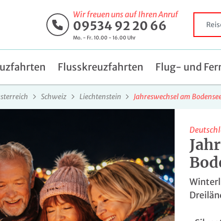
Wir freuen uns auf Ihren Anruf
09534 92 20 66
Mo. - Fr. 10.00 - 16.00 Uhr
uzfahrten
Flusskreuzfahrten
Flug- und Fer
sterreich
Schweiz
Liechtenstein
Jahreswechsel am Bodense
Deutsch
Jah
Bod
Winterl
Dreilän