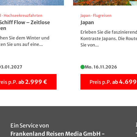
l
·
Hochseekreuzfahrten
Japan
·
Flugreisen
Schiff Flow – Zeitlose
Japan
ren
Erleben Sie die faszinieren
ehen Sie dem Winter und
Kontraste Japans. Die Rout
ten Sie uns auf eine...
Sie von...
Silvester gemeinsam feiern
© Frankenland Reisen / Symbolfoto
03.01.2027
Mo. 16.11.2026
2.999 €
4.699
reis p.P.
ab
Preis p.P.
ab
Ein Service von
Frankenland Reisen Media GmbH -