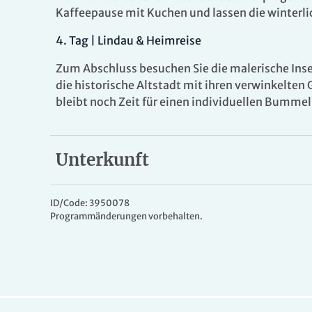
Kaffeepause mit Kuchen und lassen die winterli
4.
Tag |
Lindau & Heimreise
Zum Abschluss besuchen Sie die malerische Inse
die historische Altstadt mit ihren verwinkelt
bleibt noch Zeit für einen individuellen Bummel
Unterkunft
Ihr Hotel
Im
4* Vienna House by Wyndham Martinspark 
ID/Code: 3950078
Programmänderungen vorbehalten.
und luxuriöser Komfort. Dieses architektonis
Dornbirn ist mit seiner umfangreichen Kunstsa
geeignet, da Besucher von dort Liechtenstein, D
können. Entspannen Sie in gut ausgestatteten
harmonisch aufeinander abgestimmt sind. Die l
natürlichen Materialien und klaren Linien – s