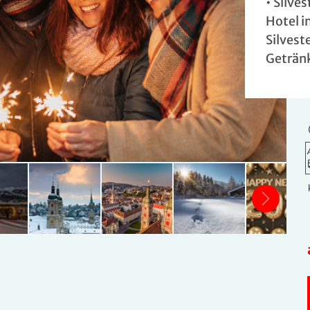
• Silve
Hotel in
Silvest
Geträn