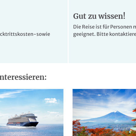
er mit Satellitenempfang und Klimaanlage – heben
Gut zu wissen!
Die Reise ist für Personen 
ücktrittskosten-sowie
geeignet. Bitte kontaktiere
nteressieren:
hotography
© Ryan Long Photography
© Matthias Rhomberg
hotography
www.rhomberg.cc