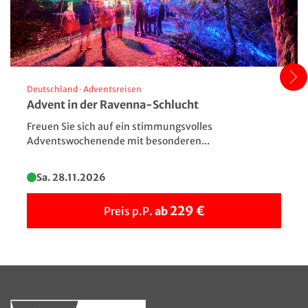
Stresa am Lago Maggiore
Deutschland
·
Adventsreisen
Advent in der Ravenna-Schlucht
© Myroslava - stock.adobe.com
Freuen Sie sich auf ein stimmungsvolles
Adventswochenende mit besonderen...
Sa. 28.11.2026
229 €
Preis p.P.
ab