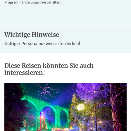
Programmänderungen vorbehalten.
Hügellage oberhalb des Lago Maggiore. Die
deutschsprachige Hoteliersfamilie verwöhnt Sie mit
herzlicher Gastfreundschaft und gutem Essen.
Wichtige Hinweise
Gültiger Personalausweis erforderlich!
Diese Reisen könnten Sie auch
interessieren: