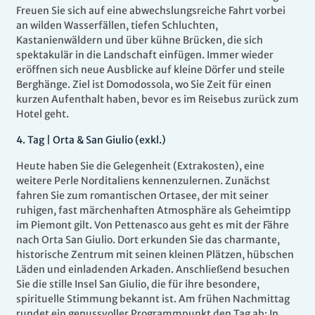
Freuen Sie sich auf eine abwechslungsreiche Fahrt vorbei
an wilden Wasserfällen, tiefen Schluchten,
Kastanienwäldern und über kühne Brücken, die sich
spektakulär in die Landschaft einfügen. Immer wieder
eröffnen sich neue Ausblicke auf kleine Dörfer und steile
Berghänge. Ziel ist Domodossola, wo Sie Zeit für einen
kurzen Aufenthalt haben, bevor es im Reisebus zurück zum
Hotel geht.
4
.
Tag |
Orta & San Giulio (exkl.)
Heute haben Sie die Gelegenheit (Extrakosten), eine
weitere Perle Norditaliens kennenzulernen. Zunächst
fahren Sie zum romantischen Ortasee, der mit seiner
ruhigen, fast märchenhaften Atmosphäre als Geheimtipp
im Piemont gilt. Von Pettenasco aus geht es mit der Fähre
nach Orta San Giulio. Dort erkunden Sie das charmante,
historische Zentrum mit seinen kleinen Plätzen, hübschen
Läden und einladenden Arkaden. Anschließend besuchen
Sie die stille Insel San Giulio, die für ihre besondere,
spirituelle Stimmung bekannt ist. Am frühen Nachmittag
rundet ein genussvoller Programmpunkt den Tag ab: In