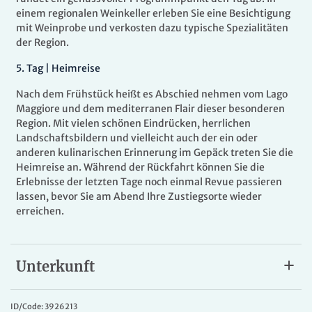
einem regionalen Weinkeller erleben Sie eine Besichtigung
mit Weinprobe und verkosten dazu typische Spezialitäten
der Region.
5
.
Tag |
Heimreise
Nach dem Frühstück heißt es Abschied nehmen vom Lago
Maggiore und dem mediterranen Flair dieser besonderen
Region. Mit vielen schönen Eindrücken, herrlichen
Landschaftsbildern und vielleicht auch der ein oder
anderen kulinarischen Erinnerung im Gepäck treten Sie die
Heimreise an. Während der Rückfahrt können Sie die
Erlebnisse der letzten Tage noch einmal Revue passieren
lassen, bevor Sie am Abend Ihre Zustiegsorte wieder
erreichen.
Unterkunft
Ihr Hotel
Das familiengeführte
3* Hotel Pian Nava
liegt in grüner
ID/Code: 3926213