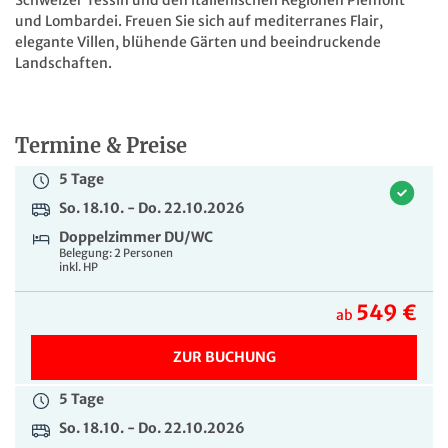
669 €
ab
und Lombardei. Freuen Sie sich auf mediterranes Flair,
elegante Villen, blühende Gärten und beeindruckende
ZUR BUCHUNG
Landschaften.
5 Tage
Mo. 18.10. - Fr. 22.10.2027
Termine & Preise
Doppelzimmer DU/WC
Belegung: 2 Personen
5 Tage
inkl. HP
So. 18.10. - Do. 22.10.2026
569 €
ab
Doppelzimmer DU/WC
Belegung: 2 Personen
inkl. HP
ZUR BUCHUNG
549 €
ab
5 Tage
Mo. 18.10. - Fr. 22.10.2027
ZUR BUCHUNG
Einzelzimmer DU/WC
Belegung: 1 Person
5 Tage
inkl. HP
So. 18.10. - Do. 22.10.2026