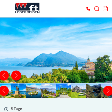
5 Tage
So. 18.10. - Do. 22.10.2026
Doppelzimmer DU/WC
Belegung: 2 Personen
inkl. HP
549 €
ab
ZUR BUCHUNG
5 Tage
So. 18.10. - Do. 22.10.2026
Einzelzimmer DU/WC
Belegung: 1 Person
inkl. HP
5 Tage