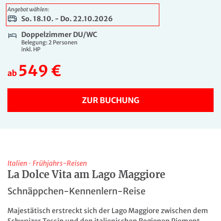
649 €
Angebot wählen:
ab
So. 18.10. - Do. 22.10.2026
ZUR BUCHUNG
Doppelzimmer DU/WC
Belegung: 2 Personen
inkl. HP
5 Tage
549 €
Mo. 15.03. - Fr. 19.03.2027
ab
Doppelzimmer DU/WC
Belegung: 2 Personen
inkl. HP
ZUR BUCHUNG
569 €
ab
ZUR BUCHUNG
5 Tage
Italien
·
Frühjahrs-Reisen
La Dolce Vita am Lago Maggiore
Mo. 15.03. - Fr. 19.03.2027
Schnäppchen-Kennenlern-Reise
Einzelzimmer DU/WC
Belegung: 1 Person
inkl. HP
Majestätisch erstreckt sich der Lago Maggiore zwischen dem
Schweizer Tessin und den italienischen Regionen Piemont