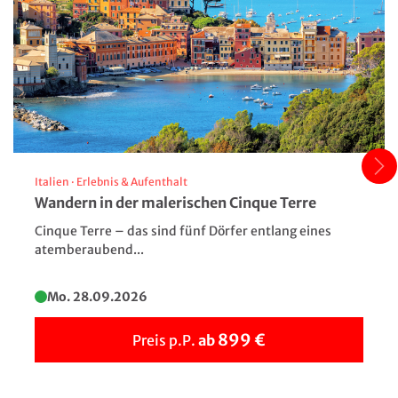
erleben sind. Der italienische Regisseur Damiano
Michieletto verlegt die Handlung in die glanzvolle Welt der
„Goldenen Zwanziger Jahre“. Vor der Kulisse funkelnder
Jazzclubs und dekadenter Abendgesellschaften – zwischen
Lebenshunger und Zerbrechlichkeit – steht Violetta vor
einer Entscheidung, die ihr Schicksal unwiderruflich
besiegelt.
Gasthof zum Mohren
Italien
·
Erlebnis & Aufenthalt
Das familiär geführte
4*Hotel Gasthof zum Mohren
ist
Wandern in der malerischen Cinque Terre
dank seiner zentralen Lage in Rankweil ein idealer
Cinque Terre – das sind fünf Dörfer entlang eines
Ausgangspunkt für Ausflüge in der Umgebung. Zur
atemberaubend...
Ausstattung zählen das hoteleigene Restaurant mit
regionalen Spezialitäten sowie Lift, Bar und kostenfreies
WLAN. Die komfortablen Zimmer sind mit Bad oder
Mo. 28.09.2026
DU/WC,Telefon und TV ausgestattet.
899 €
Preis p.P.
ab