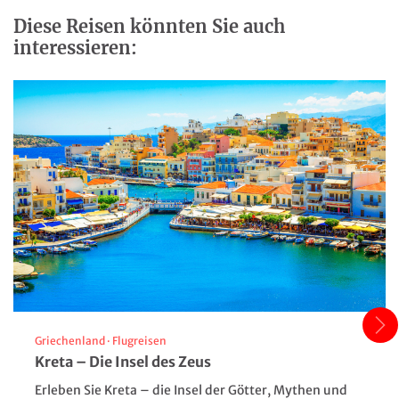
Diese Reisen könnten Sie auch
interessieren:
© O. Asmussen
© O.
Griechenland
·
Flugreisen
Kreta – Die Insel des Zeus
Berlin - Panorama
Erleben Sie Kreta – die Insel der Götter, Mythen und
© SeanPavonePhoto - Fotolia