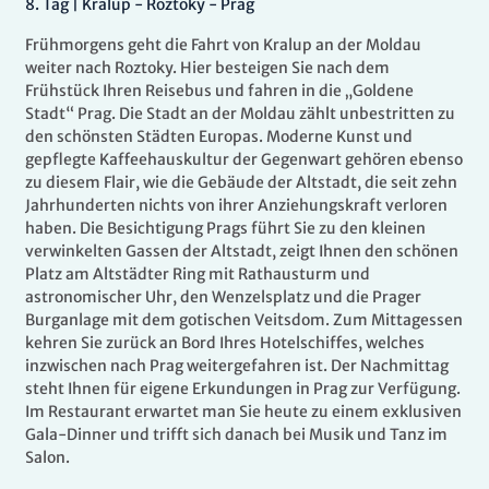
8
.
Tag |
Kralup - Roztoky - Prag
Frühmorgens geht die Fahrt von Kralup an der Moldau
weiter nach Roztoky. Hier besteigen Sie nach dem
Frühstück Ihren Reisebus und fahren in die „Goldene
Stadt“ Prag. Die Stadt an der Moldau zählt unbestritten zu
den schönsten Städten Europas. Moderne Kunst und
gepflegte Kaffeehauskultur der Gegenwart gehören ebenso
zu diesem Flair, wie die Gebäude der Altstadt, die seit zehn
Jahrhunderten nichts von ihrer Anziehungskraft verloren
haben. Die Besichtigung Prags führt Sie zu den kleinen
verwinkelten Gassen der Altstadt, zeigt Ihnen den schönen
Platz am Altstädter Ring mit Rathausturm und
astronomischer Uhr, den Wenzelsplatz und die Prager
Burganlage mit dem gotischen Veitsdom. Zum Mittagessen
kehren Sie zurück an Bord Ihres Hotelschiffes, welches
inzwischen nach Prag weitergefahren ist. Der Nachmittag
steht Ihnen für eigene Erkundungen in Prag zur Verfügung.
Im Restaurant erwartet man Sie heute zu einem exklusiven
Gala-Dinner und trifft sich danach bei Musik und Tanz im
Salon.