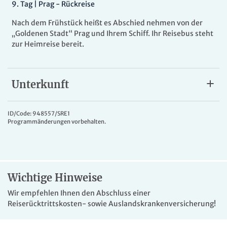
9
.
Tag |
Prag - Rückreise
Nach dem Frühstück heißt es Abschied nehmen von der
„Goldenen Stadt“ Prag und Ihrem Schiff
. Ihr Reisebus steht
zur Heimreise bereit.
Unterkunft
MS "Elbe Princesse"
Sie sind Gast auf der
MS "Elbe Princesse"
, einem 5
-Anker-
ID/Code: 948557/SRE1
Programmänderungen vorbehalten.
Schiffe innovativster Konzeption, das im Frühjahr 2016 in
Dienst gestellt wurde. Unter Berücksichtigung neuester
Technologien wurde das Schiff mit dem nostalgischen
Schaufelradantrieb ausgerüstet. Das neuartige Schiff ist 95
m lang, 11 m breit und verfügt über 2 Passagierdecks. Die
Wichtige Hinweise
40 geräumigen Kabinen sind alle Außenkabinen und mit
Dusche/WC, Fön, Bordradio, Plasma-TV, WiFi, Safe und
Wir empfehlen Ihnen den Abschluss einer
Klimaanlage ausgestattet.
Reiserücktrittskosten- sowie Auslandskrankenversicherung!