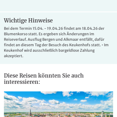
britischen Kolonialstil, Aufenthaltsraum, Foyer, WLAN im
Foyer, Beautysalon, Friseur und Lift. Für Ihr Wohlbefinden
stehen Hallenbad, Whirlpool, Sauna, türkisches Dampfbad
Wichtige Hinweise
und ein Fitnessraum zur Verfügung (inklusive). Gegen
Gebühr: Wellnesscenter mit Massagen und
Bei dem Termin 15.04. - 19.04.26 findet am 18.04.26 der
Schönheitsanwendungen, Ruhebereich mit Zugang zur
Blumenkorso statt. Es ergeben sich Änderungen im
Sauna, zum Hallenbad und zum Bistro, Solarium,
Reiseverlauf. Ausflug Bergen und Alkmaar entfällt, dafür
japanische Bäder, Squashcourt, Bowlingcenter,
findet an diesem Tag der Besuch des Keukenhofs statt. •
Im
Tischfußball, Billard und Fahrradverleih. Die Zimmer
Keukenhof wird ausschließlich bargeldlose Zahlung
verfügen über Bad mit DU/WC, teilw. auch Badewanne,
akzeptiert.
LED-TV, Telefon sowie Terrasse oder Balkon.
Diese Reisen könnten Sie auch
interessieren: