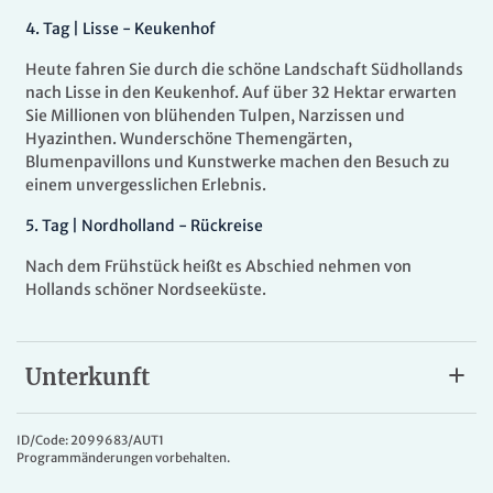
4
.
Tag |
Lisse - Keukenhof
Heute fahren Sie durch die schöne Landschaft Südhollands
nach Lisse in den Keukenhof. Auf über 32 Hektar erwarten
Sie Millionen von blühenden Tulpen, Narzissen und
Hyazinthen. Wunderschöne Themengärten,
Blumenpavillons und Kunstwerke machen den Besuch zu
einem unvergesslichen Erlebnis.
5.
Tag |
Nordholland - Rückreise
Nach dem Frühstück heißt es Abschied nehmen von
Hollands schöner Nordseeküste.
Unterkunft
Hotel Zuiderduin
Das
4*Hotel Zuiderduin
, nur wenige Schritte von der
ID/Code: 2099683/AUT1
Programmänderungen vorbehalten.
Nordsee und dem Ortskern von Egmond aan Zee gelegen,
bietet Ihnen Restaurant, Bar, gediegenes Bistro im