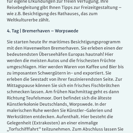
für eigene Erkundungen zur freien Verfügung. Ihre
Reisebegleitung gibt Ihnen Tipps zur Freizeitgestaltung –
wie z.B. Besichtigung des Rathauses, das zum
Weltkulturerbe zählt.
4.
Tag |
Bremerhaven – Worpswede
Sie starten heute Ihr maritimes Besichtigungsprogramm
mit den Havenwelten Bremerhaven. Sie erleben einen der
bedeutendsten Überseehäfen Europas hautnah! Hier
werden die meisten Autos und die frischesten Früchte
umgeschlagen. Hier werden Waren von Kaffee und Bier bis
zu imposanten Schwergütern in- und exportiert. Sie
erleben die Seestadt von ihrer faszinierendsten Seite. Zur
Mittagspause können Sie sich ein frisches Fischbrötchen
schmecken lassen. Am frühen Nachmittag geht es dann
Richtung Teufelsmoor. Dort befindet sich die älteste
Künstlerkolonie Deutschlands, Worpswede. In der
malerischen Ruhe werden Sie Künstler-Galerien und
Werkstätten entdecken. Aufenthalt. Hier besteht die
Gelegenheit (Extrakosten) an einer einmalige
„Torfschifffahrt“ teilzunehmen. Zum Abschluss lassen Sie