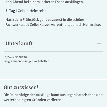
den Abend bei einem leckeren Essen ausklingen.
5.
Tag |
Celle – Heimreise
Nach dem Frühstück geht es zuerst in die schöne
Fachwerkstadt Celle. Kurzer Aufenthalt, danach Heimreise.
Unterkunft
Atlantic Hotel Vegesack
Das
Atlantic Hotel Vegesack
liegt im Herzen des
ID/Code: 3638270
Programmänderungen vorbehalten.
maritimsten Stadtteils Bremens. Verweilen Sie auf der
einladenden Terrasse in der Sonne oder spazieren Sie die
kurze Entfernung zum Vegesacker Hafen mit lokalen
Sehenswürdigkeiten. Die freundlich eingerichteten
Zimmer bieten Bad/WC, Fön, Sat-TV, Telefon und Minibar.
Gut zu wissen!
Die Reihenfolge der Ausflüge kann aus organisatorischen und
wetterbedingten Gründen variieren.