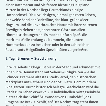
Heute starten Sie Richtung Cuxhaven. Dort geht es auf
einen Katamaran und Sie fahren Richtung Helgoland.
Mitten in der Nordsee liegt Deutschlands einzige
Hochseeinsel. Die urwüchsigen, einmaligen roten Felsen,
der weiße Sand der Badedüne, das blau-grüne Meer
ringsum und die unverbrauchte Natur mit ihren seltenen
Seevögeln ziehen seit Jahrzehnten Gäste aus allen
Himmelsrichtungen an. Es macht einfach Spaß, die
maritime Meile entlang zu bummeln, die bunten
Hummerbuden zu besuchen oder in den zahlreichen
Restaurants Helgoländer Spezialitäten zu genießen.
3.
Tag |
Bremen – Stadtführung
Ihre Reiseleitung begrüßt Sie in der Stadt und erkundet mit
Ihnen ihre Heimatstadt mit Sehenswürdigkeiten wie das
Schnoor, Bremens ältestes Stadtviertel, den historischen
Marktplatz mit Rathaus und den St.-Petri-Dom mit dem
Bibelgarten. Durch historisch belegte Geschichten wird die
Stadt zum Leben erweckt. Zur individuellen Mittagseinkehr
bietet sich das Schiff "Alexander von Humboldt", das
umgebaute Beck's-Schiff, an! Der Nachmittag steht Ihnen