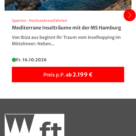
Spanien
·
Hochseekreuzfahrten
Mediterrane Inselträume mit der MS Hamburg
Von Ibiza aus beginnt Ihr Traum vom Inselhopping im
Mittelmeer: Neben...
Fr. 16.10.2026
2.199 €
Preis p.P.
ab
"Lange Anna" auf Helgoland
©Christian Horz - stock.adobe.com