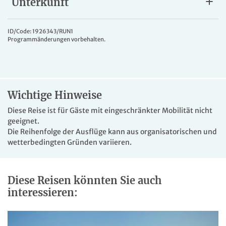
Unterkunft
Gute Mittelklassehotels
Sie wohnen in Hotels der guten Mittelklasse in
ID/Code: 1926343/RUN1
Programmänderungen vorbehalten.
Doppelzimmern mit Bad oder DU/WC, in St. Malo z. B. im
zentralen Hotel de l'Univers.
Wichtige Hinweise
Diese Reise ist für Gäste mit eingeschränkter Mobilität nicht
geeignet.
Die Reihenfolge der Ausflüge kann aus organisatorischen und
wetterbedingten Gründen variieren.
Diese Reisen könnten Sie auch
interessieren: