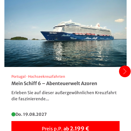
Portugal
·
Hochseekreuzfahrten
Mein Schiff 6 – Abenteuerwelt Azoren
Erleben Sie auf dieser außergewöhnlichen Kreuzfahrt
die faszinierende...
Do. 19.08.2027
2.199 €
Preis p.P.
ab
Mont St. Michel