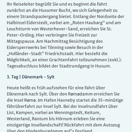
Ihr Reiseleiter begrüßt Sie und es beginnt die Fahrt
zunächst an die Husumer Bucht, wo sich Gelegenheit zu
einem Strandspaziergang bietet. Entlang der Nordseite der
Halbinsel Eiderstedt, vorbei am „Roten Haubarg“ und am
Leuchtturm von Westerhever-Sand, erreichen Sie St.
Peter-Ording. Hier verbringen Sie Freizeit zur
Mittagspause. Am Nachmittag Besichtigung des
Eidersperrwerks bei Tönning sowie Besuch in der
„Holländer-Stadt“ Friedrichstadt. Hier besteht die
Möglichkeit, an einer Grachtenfahrt teilzunehmen (exkl.).
Tagesabschluss bildet der Stadtrundgang in Husum.
3
.
Tag |
Dänemark - Sylt
Heute heißt es früh aufstehen für eine Fahrt über
Dänemark nach Sylt. Über den Rømødamm erreichen Sie
die Insel Rømø. Im Hafen Havneby startet die 35-minütige
Fährüberfahrt zur Insel Sylt. Bei der Inselrundfahrt über
List, Kampen, vorbei an Wenningstedt, Keitum,
Westerland, Rantum bis Hörnum erleben Sie eine
einzigartige Insellandschaft! Rückfahrt mit dem Autozug
über den Hindenburgdamm auf's Festland.