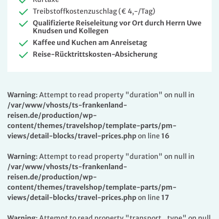
Treibstoffkostenzuschlag (€ 4,-/Tag)
Qualifizierte Reiseleitung vor Ort durch Herrn Uwe
Knudsen und Kollegen
Kaffee und Kuchen am Anreisetag
Reise-Rücktrittskosten-Absicherung
Warning
: Attempt to read property "duration" on null in
/var/www/vhosts/ts-frankenland-
reisen.de/production/wp-
content/themes/travelshop/template-parts/pm-
views/detail-blocks/travel-prices.php
on line
16
Warning
: Attempt to read property "duration" on null in
/var/www/vhosts/ts-frankenland-
reisen.de/production/wp-
content/themes/travelshop/template-parts/pm-
views/detail-blocks/travel-prices.php
on line
17
Warning
: Attempt to read property "transport_type" on null