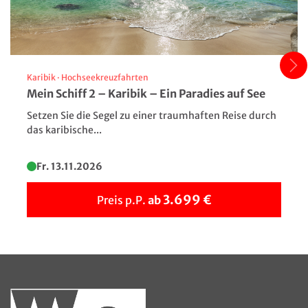
Karibik
·
Hochseekreuzfahrten
Mein Schiff 2 – Karibik – Ein Paradies auf See
Setzen Sie die Segel zu einer traumhaften Reise durch
das karibische...
Fr. 13.11.2026
3.699 €
Preis p.P.
ab
Sylt - Leuchtturm am Strand
© pkazmierczak - stock.adobe.com