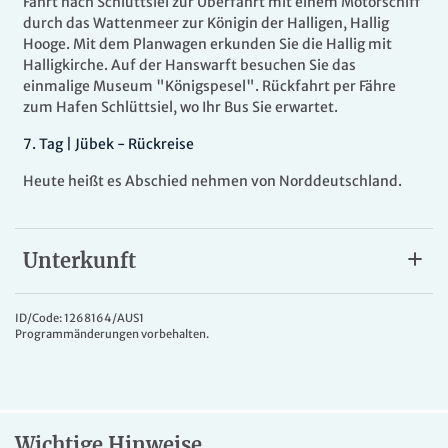
Fahrt nach Schlüttsiel zur Überfahrt mit einem Motorschiff
durch das Wattenmeer zur Königin der Halligen, Hallig
Hooge. Mit dem Planwagen erkunden Sie die Hallig mit
Halligkirche. Auf der Hanswarft besuchen Sie das
einmalige Museum "Königspesel". Rückfahrt per Fähre
zum Hafen Schlüttsiel, wo Ihr Bus Sie erwartet.
7
.
Tag |
Jübek - Rückreise
Heute heißt es Abschied nehmen von Norddeutschland.
Unterkunft
Hotel Goos
Sie wohnen im familiär geführten
3*Hotel Goos
in Jübek,
ID/Code: 1268164/AUS1
Programmänderungen vorbehalten.
inmitten einer Naturlandschaft, die gleichermaßen vom
herben Charme der Westküste und dem milden Klima der
Ostseeregion geprägt ist. Es verfügt über ein gemütliches
Restaurant mit regionaler Küche. Alle Zimmer sind mit Bad
oder DU/WC, Telefon und TV ausgestattet und sind über
Wichtige Hinweise
eine Treppe in der 1. Etage erreichbar. Gepäckservice wird