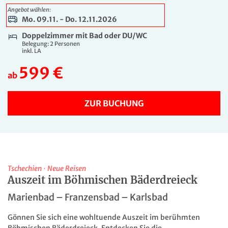
659 €
Angebot wählen:
ab
Mo. 09.11. - Do. 12.11.2026
ZUR BUCHUNG
Doppelzimmer mit Bad oder DU/WC
Belegung: 2 Personen
inkl. LA
4 Tage
599 €
Mo. 09.11. - Do. 12.11.2026
ab
Doppelzimmer zur Alleinbenutzung mit Bad oder
DU/WC
Belegung: 1 Person
ZUR BUCHUNG
inkl. LA
689 €
ab
ZUR BUCHUNG
Tschechien
·
Neue Reisen
Auszeit im Böhmischen Bäderdreieck
Marienbad – Franzensbad – Karlsbad
Gönnen Sie sich eine wohltuende Auszeit im berühmten
Böhmischen Bäderdreieck. Entdecken Sie die