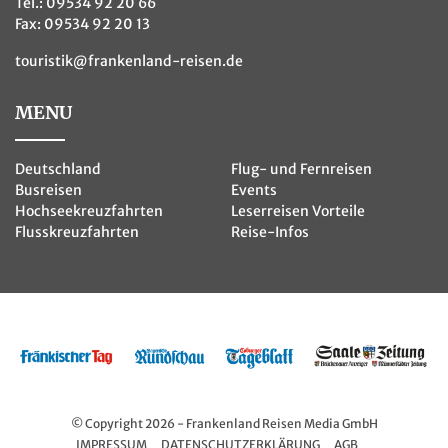
Tel.:
09534 92 20 66
Fax: 09534 92 20 13
touristik@frankenland-reisen.de
MENU
Deutschland
Flug- und Fernreisen
Busreisen
Events
Hochseekreuzfahrten
Leserreisen Vorteile
Flusskreuzfahrten
Reise-Infos
© Copyright 2026 - Frankenland Reisen Media GmbH
IMPRESSUM
DATENSCHUTZERKLÄRUNG
AGB