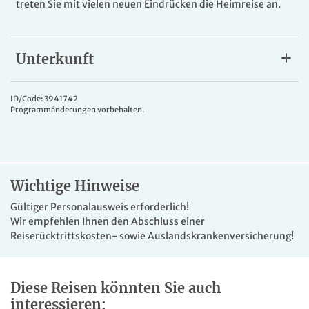
treten Sie mit vielen neuen Eindrücken die Heimreise an.
Unterkunft
Ihr Hotel
Das
4* Resort Reitenberger
befindet sich direkt im Herzen
ID/Code: 3941742
Programmänderungen vorbehalten.
von Marienbad, nur wenige Schritte von der berühmten
Kolonnade entfernt. Die komfortabel eingerichteten
Zimmer verfügen über Bad oder DU/WC, TV, WLAN und
weitere Annehmlichkeiten für einen angenehmen
Aufenthalt. Entspannen Sie im hoteleigenen
Wichtige Hinweise
Wellnessbereich mit Schwimmbad, Saunalandschaft und
Fitnessraum und genießen Sie erholsame Tage im
Gültiger Personalausweis erforderlich!
traditionsreichen Kurort.
Wir empfehlen Ihnen den Abschluss einer
Reiserücktrittskosten- sowie Auslandskrankenversicherung!
Diese Reisen könnten Sie auch
interessieren: