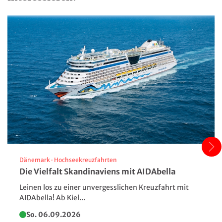
Dänemark
·
Hochseekreuzfahrten
Die Vielfalt Skandinaviens mit AIDAbella
Spaziergang entlang der
Leinen los zu einer unvergesslichen Kreuzfahrt mit
Kolonnaden im Kurort
AIDAbella! Ab Kiel...
Marienbad
So. 06.09.2026
Oldřich Hrb / Czechia Digital Media Library