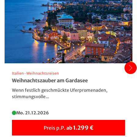
© Gregory Gerault
Italien
·
Weihnachtsreisen
Weihnachtszauber am Gardasee
Wenn festlich geschmückte Uferpromenaden,
stimmungsvolle...
Mo. 21.12.2026
1.299 €
Preis p.P.
ab
Paris