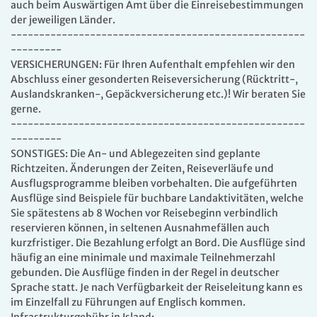
Urlaubserlebnis. Das Schiff hält eine große Auswahl
auch beim Auswärtigen Amt über die Einreisebestimmungen
unterschiedlicher Innen-, Außen-, Familien- und
der jeweiligen Länder.
Balkonkabinen sowie Suiten für Sie bereit.
----------------------------------------------------
---------
Im heutigen Kreuzfahrtmarkt gilt das Kreuzfahrtschiff
VERSICHERUNGEN: Für Ihren Aufenthalt empfehlen wir den
aufgrund der begrenzten Passagierkapazität als klein. Die
Abschluss einer gesonderten Reiseversicherung (Rücktritt-,
schönen Teakholz-Decks verbreiten ihren klassischen
Auslandskranken-, Gepäckversicherung etc.)! Wir beraten Sie
Charme in perfekter Symbiose mit der elegant-modernen
gerne.
Anmutung des Schiffs. Mit 219 m Länge und einem
----------------------------------------------------
Volumen von 55.820 BRZ bietet das Schiff seinen Gästen
---------
auf 9 Passagierdecks jede Menge Raum zur persönlichen
SONSTIGES: Die An- und Ablegezeiten sind geplante
Entfaltung.
Richtzeiten. Änderungen
der Zeiten, Reiseverläufe und
Ausflugsprogramme bleiben vorbehalten. Die aufgeführten
An Bord erleben Sie diese Großzügigkeit beispielsweise in
Ausflüge sind Beispiele für buchbare Landaktivitäten, welche
Kabinen und Suiten von 16 bis 102 m² Größe, fünf
Sie spätestens ab 8 Wochen vor Reisebeginn verbindlich
unterschiedlich designten Bars und Lounges, fünf
reservieren können, in seltenen Ausnahmefällen auch
Restaurants, einem edlen Wellness-Bereich mit Sauna und
kurzfristiger. Die Bezahlung erfolgt an Bord. Die Ausflüge sind
Dampfbad, einem großen Fitness-Center, Sportflächen auf
häufig an eine minimale und maximale Teilnehmerzahl
den Außendecks sowie zwei Pools, davon einer mit
gebunden. Die Ausflüge finden in der Regel in deutscher
Glasschiebedach. Und im Show-Theater „Hollywood’s“
Sprache statt. Je nach Verfügbarkeit der Reiseleitung kann es
über zwei Decks bietet Ihnen das bordeigene Show-
im Einzelfall zu Führungen auf Englisch kommen.
Ensemble erstklassige Abendunterhaltung.
Infrastrukturgebühr in Island: