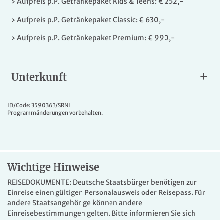
› Aufpreis p.P. Getränkepaket Kids & Teens: € 252,-
› Aufpreis p.P. Getränkepaket Classic: € 630,-
› Aufpreis p.P. Getränkepaket Premium: € 990,-
Unterkunft
VASCO DA GAMA
„KLEIN GENUG FÜR EINE FAMILIÄRE ATMOSPHÄRE &
ID/Code: 3590363/SRNI
Programmänderungen vorbehalten.
GROSS GENUG FÜR EIN FANTASTISCHES ABENTEUER.“
Mit VASCO DA GAMA entdecken Sie die Welt komfortabel
und sicher. Einmal an Bord, gelangen Sie zu den besten
Reisezeiten bequem und ohne mehrfaches Kofferpacken
zu den schönsten Sehnsuchtszielen an den Küsten der
Wichtige Hinweise
Weltmeere.
REISEDOKUMENTE: Deutsche Staatsbürger benötigen zur
Viel Komfort und geschmackvolles Design erwarten Sie an
Einreise einen gültigen Personalausweis oder Reisepass. Für
Bord von VASCO DA GAMA. Mit einer Kapazität von ca.
andere Staatsangehörige können andere
1.000 Passagieren bleibt viel Raum für Ihr individuelles
Einreisebestimmungen gelten. Bitte informieren Sie sich