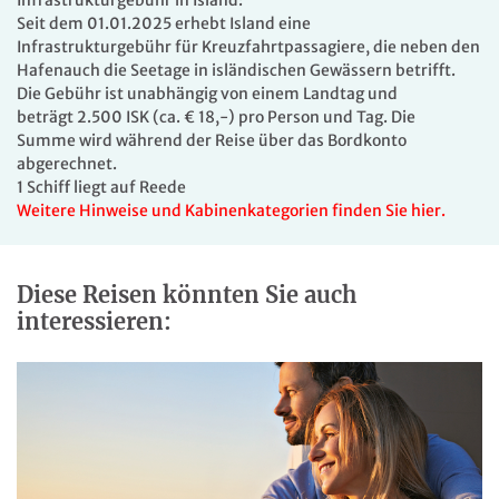
Seit dem 01.01.2025 erhebt Island eine
KABINEN ZUM WOHLFÜHLEN
Infrastrukturgebühr für Kreuzfahrtpassagiere, die neben den
Hafenauch die Seetage in isländischen Gewässern betrifft.
An Bord der VASCO DA GAMA finden Sie genau die
Die Gebühr ist unabhängig von einem Landtag und
passende Kabine für Ihre Kreuzfahrt. Egal auf welchem
beträgt 2.500 ISK (ca. € 18,-) pro Person und Tag. Die
Deck und in welcher Kategorie - Sie werden sich rundum
Summe wird während der Reise über das Bordkonto
wohlfühlen. Alle Kabinen sind mit Kleiderschrank, Dusche
abgerechnet.
oder Badewanne, WC, individuell regulierbarer
1 Schiff liegt auf Reede
Klimaanlage/Heizung, einem Safe und Sat.-TV
Weitere Hinweise und Kabinenkategorien finden Sie hier.
ausgestattet. Die Betten können auf Wunsch getrennt
gestellt werden. In allen Kabinen sind Haartrockner
vorhanden.
Diese Reisen könnten Sie auch
AUF EINEN BLICK
interessieren:
Sprache: Deutsch/Englisch
Kapazität: ca. 1.000 Passagiere
Besatzung: ca. 550
Länge: 219 m