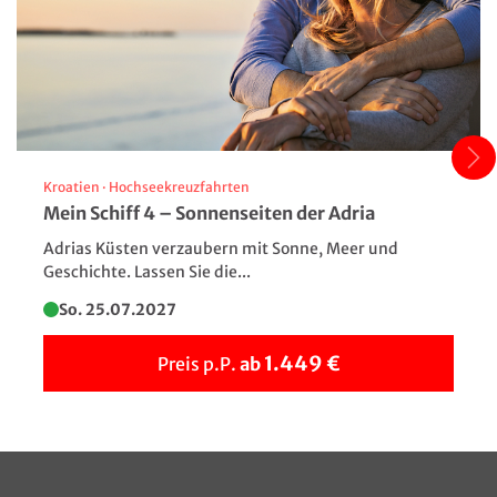
Breite: 31 m
Island
Tiefgang: 7,80 m
© Martin M303 - stock.adobe.com
Spannung: 220 V
WLAN: gegen Gebühr
Bordwährung: Euro
Kroatien
·
Hochseekreuzfahrten
Mein Schiff 4 – Sonnenseiten der Adria
Adrias Küsten verzaubern mit Sonne, Meer und
Geschichte. Lassen Sie die...
So. 25.07.2027
1.449 €
Preis p.P.
ab