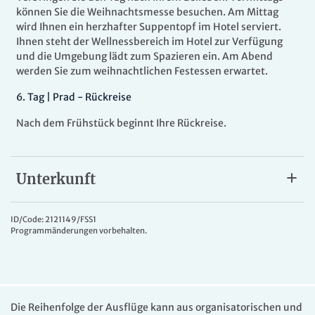
können Sie die Weihnachtsmesse besuchen. Am Mittag
wird Ihnen ein herzhafter Suppentopf im Hotel serviert.
Ihnen steht der Wellnessbereich im Hotel zur Verfügung
und die Umgebung lädt zum Spazieren ein. Am Abend
werden Sie zum weihnachtlichen Festessen erwartet.
6.
Tag |
Prad - Rückreise
Nach dem Frühstück beginnt Ihre Rückreise.
Unterkunft
Aktiv- & Wellnesshotel Zentral
Das
4*Aktiv- & Wellnesshotel Zentral
liegt vor der
ID/Code: 2121149/FSS1
Programmänderungen vorbehalten.
herrlichen Kulisse der Bergwelt Südtirols, in Prad, am Fuße
des Stilfser Jochs. Das traditionsreiche Haus bietet Ihnen
die 400 m² große Wellness-Oase "Aquaris" mit finnischer
Stubensauna, Alpenkräuterbad, Aroma-Soledampfbad,
Kältegrotte mit Eisbrunnen und Kübeldusche,
Kneippbecken, Erlebnisduschen, Vitaminbar, Ruheraum
Die Reihenfolge der Ausflüge kann aus organisatorischen und