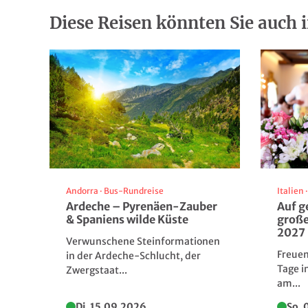
Diese Reisen könnten Sie auch i
Andorra
·
Bus-Rundreise
Italien
Ardeche – Pyrenäen-Zauber
Auf g
& Spaniens wilde Küste
große
2027
Verwunschene Steinformationen
Freuen
in der Ardeche-Schlucht, der
Tage i
Zwergstaat...
am...
Di. 15.09.2026
So. 