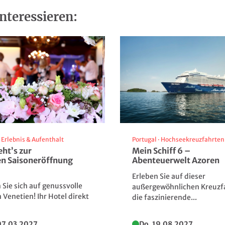
nteressieren:
·
Erlebnis & Aufenthalt
Portugal
·
Hochseekreuzfahrten
eht’s zur
Mein Schiff 6 –
n Saisoneröffnung
Abenteuerwelt Azoren
Erleben Sie auf dieser
 Sie sich auf genussvolle
außergewöhnlichen Kreuzf
n Venetien! Ihr Hotel direkt
die faszinierende...
Wiener Hofburg - Fiaker
© pure-life-pictures - Fotolia
07.03.2027
Do. 19.08.2027