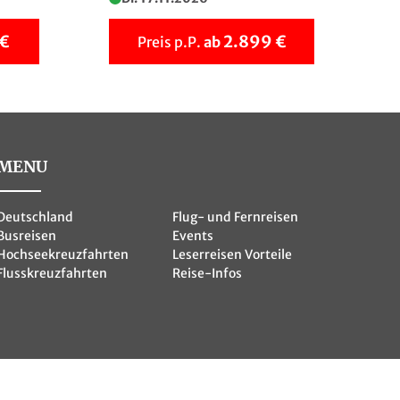
 €
2.899 €
Preis p.P.
ab
MENU
Deutschland
Flug- und Fernreisen
Busreisen
Events
Hochseekreuzfahrten
Leserreisen Vorteile
Flusskreuzfahrten
Reise-Infos