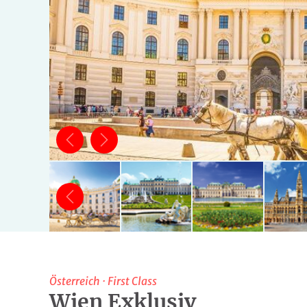
Österreich
·
First Class
Wien Exklusiv