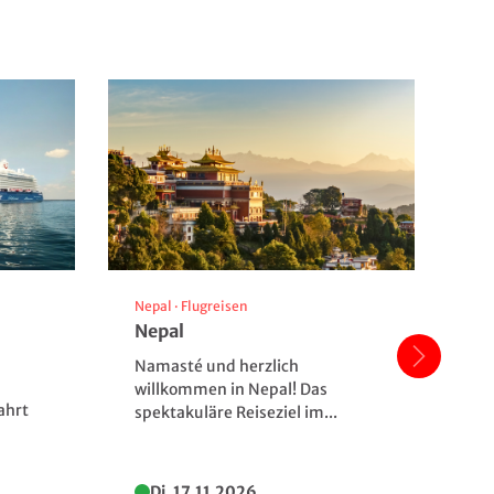
Nepal
·
Flugreisen
Fr
Nepal
Un
Ku
Namasté und herzlich
Er
willkommen in Nepal! Das
ahrt
Ku
spektakuläre Reiseziel im...
ex
Di. 17.11.2026