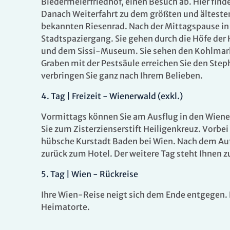
Biedermeierfriedhof, einen Besuch ab. Hier fin
Danach Weiterfahrt zu dem größten und ältest
bekannten Riesenrad. Nach der Mittagspause in
Stadtspaziergang. Sie gehen durch die Höfe der
und dem Sissi-Museum. Sie sehen den Kohlmark
Graben mit der Pestsäule erreichen Sie den Ste
verbringen Sie ganz nach Ihrem Belieben.
Es konnten keine gültigen Angebote gefunden werden
4
.
Tag |
Freizeit - Wienerwald (exkl.)
Vormittags können Sie am Ausflug in den Wienerw
Sie zum Zisterzienserstift Heiligenkreuz. Vorbei
hübsche Kurstadt Baden bei Wien. Nach dem Auf
zurück zum Hotel. Der weitere Tag steht Ihnen z
5
.
Tag |
Wien - Rückreise
Ihre Wien-Reise neigt sich dem Ende entgegen. 
Heimatorte.