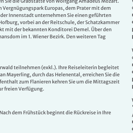
den Sie die Grabstätte von Wolfgang Amadeus Mozart.
en Vergnügungspark Europas, dem Prater mit dem
 der Innenstadt unternehmen Sie einen geführten
 Hofburg, vorbei an der Reitschule, der Schatzkammer
t mit der bekannten Konditorei Demel. Über den
phansdom im 1. Wiener Bezirk. Den weiteren Tag
. Bitte wenden Sie sich an unser Service-Center.
ald teilnehmen (exkl.). Ihre Reiseleiterin begleitet
 an Mayerling, durch das Helenental, erreichen Sie die
enthalt zum Flanieren kehren Sie um die Mittagszeit
ur freien Verfügung.
Nach dem Frühstück beginnt die Rückreise in Ihre