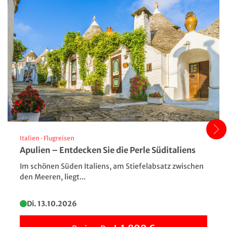
(nach Verfügbarkeit). Die modern und exklusiv
eingerichteten Zimmer verfügen über DU/WC, Sat-TV,
einen Safe, Klimaanlage, Fön, WLAN sowie Parkett und
Marmor-Fußböden. Ein Lift ist vorhanden.
Italien
·
Flugreisen
Apulien – Entdecken Sie die Perle Süditaliens
Im schönen Süden Italiens, am Stiefelabsatz zwischen
den Meeren, liegt...
Di. 13.10.2026