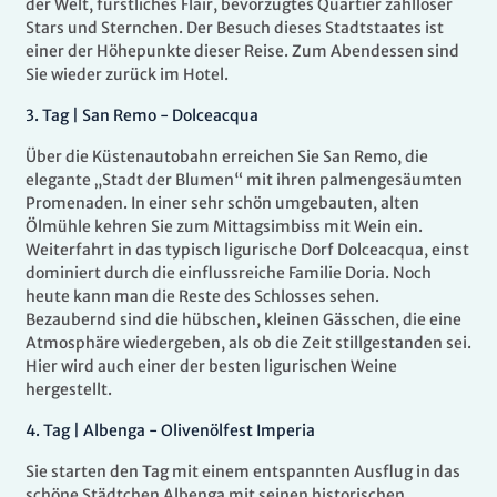
der Welt, fürstliches Flair, bevorzugtes Quartier zahlloser
Stars und Sternchen. Der Besuch dieses Stadtstaates ist
einer der Höhepunkte dieser Reise. Zum Abendessen sind
Sie wieder zurück im Hotel.
3.
Tag |
San Remo - Dolceacqua
Über die Küstenautobahn erreichen Sie San Remo, die
elegante „Stadt der Blumen“ mit ihren palmengesäumten
Promenaden. In einer sehr schön umgebauten, alten
Ölmühle kehren Sie zum Mittagsimbiss mit Wein ein.
Weiterfahrt in das typisch ligurische Dorf Dolceacqua, einst
dominiert durch die einflussreiche Familie Doria. Noch
heute kann man die Reste des Schlosses sehen.
Bezaubernd sind die hübschen, kleinen Gässchen, die eine
Atmosphäre wiedergeben, als ob die Zeit stillgestanden sei.
Hier wird auch einer der besten ligurischen Weine
hergestellt.
4.
Tag |
Albenga - Olivenölfest Imperia
Sie starten den Tag mit einem entspannten Ausflug in das
schöne Städtchen Albenga mit seinen historischen