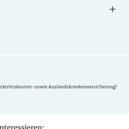
t der Urlaub dort, wo die Natur Dich willkommen
en Bäumen unseres eigenen Waldes.
e Blumenwiese direkt vor Deinem Zimmer.
en Äpfel und Beeren aus eigenem Anbau.
sen und Freiheit.
ücktrittskosten-sowie Auslandskrankenversicherung!
– eine Auszeit voller Ruhe, Genuss und Abenteuer im
d Wiese – und genau das erwartet Dich auch
it viel Komfort. Jeder Raum ist so eingerichtet,
d. Vom Balkon aus genießt Du morgens wie abends den
nteressieren: