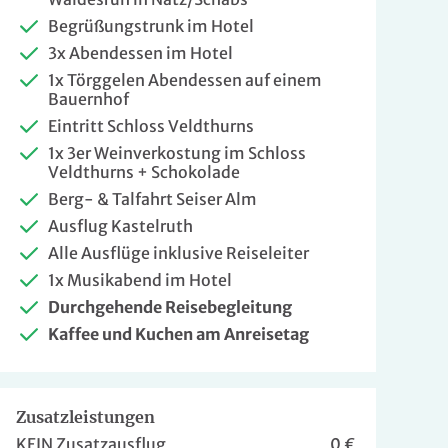
Begrüßungstrunk im Hotel
3x Abendessen im Hotel
1x Törggelen Abendessen auf einem
Bauernhof
Eintritt Schloss Veldthurns
1x 3er Weinverkostung im Schloss
Veldthurns + Schokolade
Berg- & Talfahrt Seiser Alm
Ausflug Kastelruth
Alle Ausflüge inklusive Reiseleiter
is pro Person
1x Musikabend im Hotel
Durchgehende Reisebegleitung
799 €
Kaffee und Kuchen am Anreisetag
ZUR BUCHUNG
Zusatzleistungen
899 €
ZUR BUCHUNG
KEIN Zusatzausflug
0 €