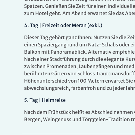
28.10.202
Spatzen. Genießen Sie Zeit für einen individuel
zum Hotel geht. Am Abend erwartet Sie das Abe
4
.
Tag |
Freizeit oder Meran (exkl.)
Dieser Tag gehört ganz Ihnen: Nutzen Sie die Ze
einen Spaziergang rund um Natz-Schabs oder ei
Balkon mit Panoramablick. Alternativ empfehlen
Nach einer Stadtführung durch die elegante Ku
zwischen Promenaden, Laubengängen und medite
berühmten Gärten von Schloss Trauttmansdorff:
Höhenunterschied von 100 Metern erwartet Sie 
abwechslungsreich, farbenfroh und zu jeder Jah
5.
Tag |
Heimreise
Nach dem Frühstück heißt es Abschied nehmen v
Bergen, Weingenuss und Törggelen-Tradition tr