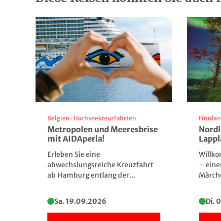
Panoramablick über das Apfelhochplateau Natz
Quelle: Naturhotel Waldesruh, Natz-
Quelle: Naturho
Schabs
Schabs
Belgien
·
Hochseekreuzfahrten
Finnla
Metropolen und Meeresbrise
Nordl
mit AIDAperla!
Lapp
Erleben Sie eine
Willko
abwechslungsreiche Kreuzfahrt
– eine
Quelle: Naturhotel Waldesruh, Natz-
Quelle: Naturho
ab Hamburg entlang der...
Märche
Schabs
Schabs
Sa. 19.09.2026
Di. 