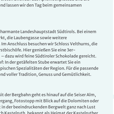
nd lassen wir den Tag beim gemeinsamen
 charmante Landeshauptstadt Südtirols. Bei einem
t, die Laubengasse sowie weitere
 Im Anschluss besuchen wir Schloss Velthurns, die
stbischöfe. Hier genieß
en Sie eine
3er-
 – dazu wird feine Südtiroler Schokolade gereicht.
: In der getäfelten Stube erwartet Sie ein
Leistung
Pre
ischen Spezialitäten der Region. Für die passende
d voller Tradition, Genuss und Gemütlichkeit.
- Mi.
Doppelzimmer mit Bad
ab
6
oder DU/WC
Belegung: 2 Personen
t der Bergbahn geht es hinauf auf die Seiser Alm,
inkl. HP
rgang, Fotostopp mit Blick auf die Dolomiten oder
it in der beeindruckenden Bergwelt ganz nach Lust
- Mi.
Einzelzimmer mit Bad
ab
h Kastelruth, bekannt als Heimat der Kastelruther