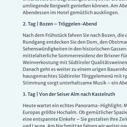
umliegende Bergwelt genießen können. Am Abe
Abendessen im Hotel gemütlich ausklingen.
2.
Tag |
Bozen – Tröggelen-Abend
Nach dem Frühstück fahren Sie nach Bozen, die
Rundgang entdecken Sie den Dom, den Obstmark
Sehenswürdigkeiten in den historischen Gassen.
mittelalterliche Sommerresidenz der Brixner Für
Oktober
Weinverkostung
mit Südtiroler Qualitätsweine
n
Danach geht es weiter zu einem urigen Bauernhof
Dauer
Zeitraum
hausgemachtes Südtiroler Törggelemenü mit typ
Stimmung sorgt unterhaltsame Musik – ein Aben
5 Tage
Sa. 24.10. 
3.
Tag |
Von der Seiser Alm nach Kastelruth
28.10.202
Heute wartet ein echtes Panorama-Highlight: Mi
Europas größte Hochalm. Ob gemütlicher Spazie
eine entspannte Einkehr – Sie gestalten Ihre Ze
5 Tage
Sa. 24.10. 
und Laune. Am Nachmittag fahren wir weiter nac