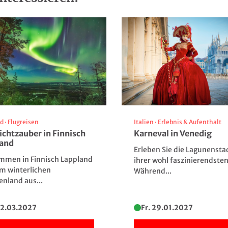
-Schabs.
tel Waldesruh, Natz-
Quelle: Naturhotel Waldesruh, Natz-
Schabs
nd
·
Flugreisen
Italien
·
Erlebnis & Aufenthalt
ichtzauber in Finnisch
Karneval in Venedig
land
Erleben Sie die Lagunenstad
Herbstidylle auf der Seiser Alm
mmen in Finnisch Lappland
ihrer wohl faszinierendsten
m winterlichen
Während...
© T. Linack - Fotolia
tel Waldesruh, Natz-
Quelle: Naturhotel Waldesruh, Natz-
nland aus...
Schabs
02.03.2027
Fr. 29.01.2027