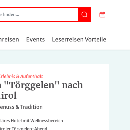
nreisen
Events
Leserreisen Vorteile
Erlebnis & Aufenthalt
 "Törggelen" nach
irol
enuss & Tradition
läres Hotel mit Wellnessbereich
iroler Törggelen-Abend