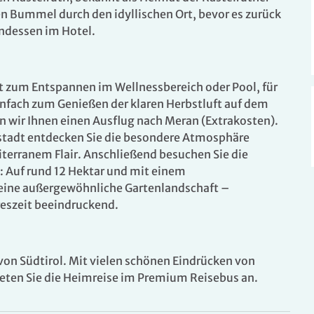
6
oder DU/WC
len Bummel durch den idyllischen Ort, bevor es zurück
Belegung: 1 Person
inkl. HP
ndessen im Hotel.
it zum Entspannen im Wellnessbereich oder Pool, für
nfach zum Genießen der klaren Herbstluft auf dem
 wir Ihnen einen Ausflug nach Meran (Extrakosten).
rstadt entdecken Sie die besondere Atmosphäre
rranem Flair. Anschließend besuchen Sie die
 Auf rund 12 Hektar und mit einem
eine außergewöhnliche Gartenlandschaft –
reszeit beeindruckend.
on Südtirol. Mit vielen schönen Eindrücken von
eten Sie die Heimreise im Premium Reisebus an.