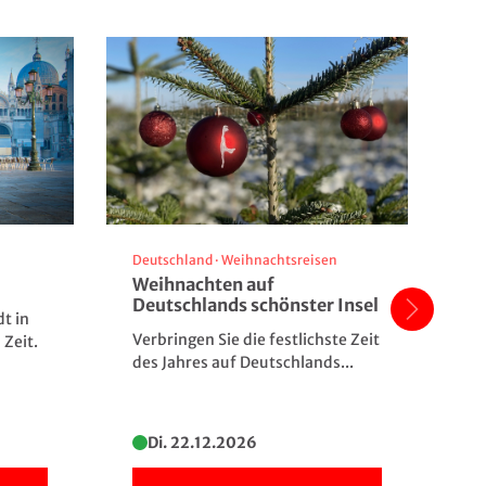
Deutschland
·
Weihnachtsreisen
Ös
Weihnachten auf
Go
Deutschlands schönster Insel
He
t in
Verbringen Sie die festlichste Zeit
Wä
 Zeit.
des Jahres auf Deutschlands...
zw
Wa
Di. 22.12.2026