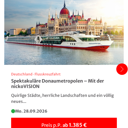
DU/WC, Klimaanlage, Telefon, Safe, TV sowie kostenfreies
WLAN und sorgen für einen komfortablen Aufenthalt
während Ihrer Reise.
Deutschland
·
Flusskreuzfahrt
Spektakuläre Donaumetropolen – Mit der
nickoVISION
Quirlige Städte, herrliche Landschaften und ein völlig
neues...
Mo. 28.09.2026
1.385 €
Preis p.P.
ab