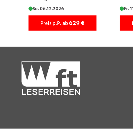
So. 06.12.2026
Fr. 
629 €
Preis p.P.
ab