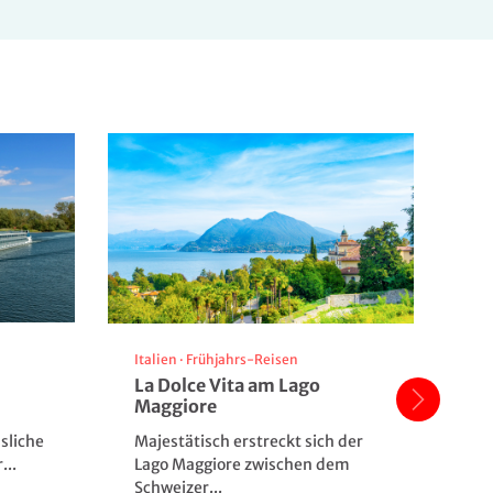
Italien
·
Frühjahrs-Reisen
Po
La Dolce Vita am Lago
Me
Maggiore
K
sliche
Majestätisch erstreckt sich der
En
...
Lago Maggiore zwischen dem
be
Schweizer...