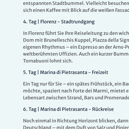
entspannten Stadtbummel. Vielleicht besuchen
sich einen Kaffee mit Blick auf die weißen Fassa
4
.
Tag |
Florenz - Stadtrundgang
In Florenz führt Sie Ihre Reiseleitung zu den w
Dom mit Brunelleschis Kuppel, Piazza della Sign
eigenen Rhythmus – ein Espresso an der Arno‑Pro
Es konnten keine gültigen Angebote gefunden werden
weltberühmten Uffizien. Auch ein kurzer Bumme
Tornabuoni lohnt sich.
5
.
Tag |
Marina di Pietrasanta - Freizeit
Ein Tag nur für Sie – ein spätes Frühstück, ein 
möchte, spaziert nach Forte dei Marmi, mietet ei
Lebensart zwischen Strand, Bars und Promenade
6
.
Tag |
Marina di Pietrasanta
- Rückreise
Noch einmal in Richtung Horizont blicken, dann
Deutschland – mit dem Duft von Salz und Pinien