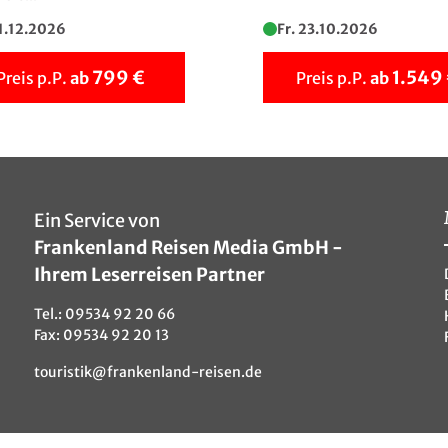
© oneinchpunch - stock.adobe.com
11.12.2026
Fr. 23.10.2026
799 €
1.549
Preis p.P.
ab
Preis p.P.
ab
Ein Service von
Frankenland Reisen Media GmbH -
Ihrem Leserreisen Partner
Tel.:
09534 92 20 66
Fax: 09534 92 20 13
touristik@frankenland-reisen.de