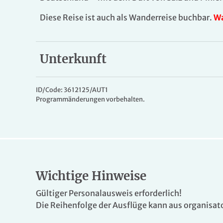
Diese Reise ist auch als Wanderreise buchbar.
Wa
Unterkunft
Hotel Nuova Sabrina
Das
3*Hotel Nuova Sabrina
in Marina di Pietras
ID/Code: 3612125/AUT1
Programmänderungen vorbehalten.
Promenade entfernt. Im Haus erwarten Sie ein Res
grüner Garten mit Sonnenterrasse lädt zum Ver
verspricht einen Blick aufs Meer. Die Zimmer si
DU/WC, Fön, TV, Klimaanlage und Safe. Das WLAN
Wichtige Hinweise
Gültiger Personalausweis erforderlich!
Die Reihenfolge der Ausflüge kann aus organisat