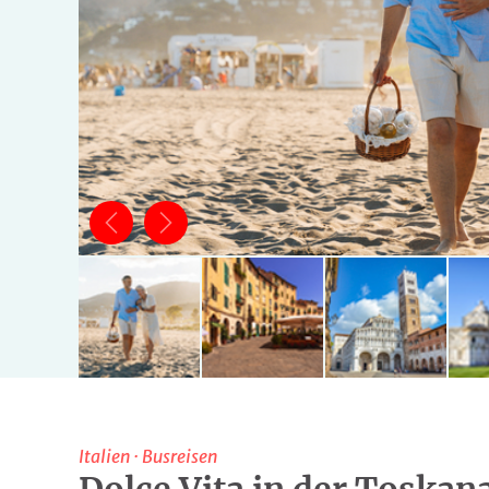
Italien
·
Busreisen