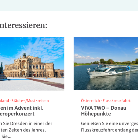
nteressieren:
hland
·
Städte-/Musikreisen
Österreich
·
Flusskreuzfahrt
en im Advent inkl.
VIVA TWO – Donau
eroperkonzert
Höhepunkte
n Sie Dresden in einer der
Genießen Sie eine unverges
ten Zeiten des Jahres.
Flusskreuzfahrt entlang der
Strandspaziergang
Sie...