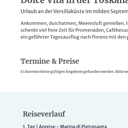
Dolce Vita in der Toskan
Urlaub an der Versiliaküste im milden Septe
Ankommen, durchatmen, Meeresluft genießen. In M
schenkt viel freie Zeit für Promenaden, Cafébes
ein geführter Tagesausflug nach Florenz mit den
Termine & Preise
Es konnten keine gültigen Angebote gefunden werden. Bitte we
Reiseverlauf
1.
Tag |
Anreise - Marina di Pietrasanta