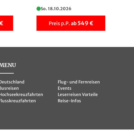
So. 18.10.2026
 €
549 €
Preis p.P.
ab
MENU
Deutschland
Flug- und Fernreisen
Busreisen
Events
Hochseekreuzfahrten
Leserreisen Vorteile
Flusskreuzfahrten
Reise-Infos