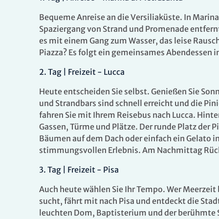
Bequeme Anreise an die Versiliaküste. In Marina
Spaziergang von Strand und Promenade entfern
es mit einem Gang zum Wasser, das leise Rausche
Piazza? Es folgt ein gemeinsames Abendessen i
2.
Tag |
Freizeit - Lucca
Heute entscheiden Sie selbst. Genießen Sie Son
und Strandbars sind schnell erreicht und die P
fahren Sie mit Ihrem Reisebus nach Lucca. Hint
Gassen, Türme und Plätze. Der runde Platz der P
Bäumen auf dem Dach oder einfach ein Gelato i
stimmungsvollen Erlebnis. Am Nachmittag Rückk
3.
Tag |
Freizeit - Pisa
Auch heute wählen Sie Ihr Tempo. Wer Meerzeit b
sucht, fährt mit nach Pisa und entdeckt die Sta
leuchten Dom, Baptisterium und der berühmte Sc