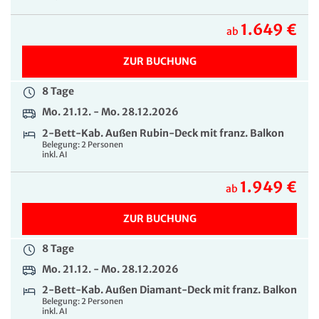
1.649 €
2.849 €
ab
ab
ZUR BUCHUNG
ZUR BUCHUNG
8 Tage
8 Tage
Mo. 21.12. - Mo. 28.12.2026
Mo. 21.12. - Mo. 28.12.2026
2-Bett-Kab. Außen Rubin-Deck mit franz. Balkon
2-Bett-Kab. Außen Diamant-Deck mit franz.
Belegung: 2 Personen
Balkon zur Alleinben.
inkl. AI
Belegung: 1 Person
inkl. AI
1.949 €
ab
2.899 €
ab
ZUR BUCHUNG
ZUR BUCHUNG
8 Tage
Mo. 21.12. - Mo. 28.12.2026
2-Bett-Kab. Außen Diamant-Deck mit franz. Balkon
Belegung: 2 Personen
inkl. AI