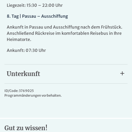
Liegezeit: 15:30 – 22:00 Uhr
8.
Tag |
Passau – Ausschiffung
Ankunft in Passau und Ausschiffung nach dem Frühstück.
Anschließend Rückreise im komfortablen Reisebus in Ihre
Heimatorte.
Ankunft: 07:30 Uhr
Unterkunft
VIVA TWO
Die
VIVA TWO
ist der zweite Neubau von VIVA Cruises und
ID/Code: 3769025
Programmänderungen vorbehalten.
lädt mit 95 Kabinen bis zu 190 Passagiere zu
Wohlfühlmomenten an Bord ein. Auf dem Diamant Deck
befinden sich acht luxuriöse Suiten, die mit 24 m² Grösse
und einem französischen Balkon dazu einladen, die schöne
Aussicht zu geniessen. Auf dem Diamant Deck sowie auf
Gut zu wissen!
dem Rubin Deck befinden sich 15 m² grosse 2-Bett-