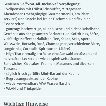
Kabinen, die über einen französischen Balkon verfügen.
Genießen Sie
"Viva-All-Inclusive" Verpflegung:
Auf dem Smaragd Deck haben die 2-Bett-Kabinen Fenster,
- Vollpension mit Frühstücksbuffet, Mittagessen,
die nicht geöffnet werden können. Alle Kabinen sind
Abendessen (mehrgängige Gourmetmenüs, am Platz
perfekt ausgestattet mit Flachbildfernseher, inkludierter
serviert) und Snacks bei freier Tischwahl und flexiblen
Mini-Bar, Nespresso®-Maschine, Beauty-Produkten von
Essenszeiten
RITUALS®, Haartrockner, Safe, Klimaanlage, Dusche und
- ganztags hochwertige, alkoholische und nicht alkoholische
WC und lassen keine Wünsche offen.
Getränke aus der gesamten Barkarte (u.a. Softdrinks, Säfte,
vielfältige Kaffeespezialitäten, Tee, Kakao, Sekt, Aperol,
Weisswein, Rotwein, Rosé, Champagner, verschiedene Biere,
Longdrinks, Cocktails, Spirituosen, Liköre)
- High Tea: einmalig pro Reise eine Auswahl an süssen und
herzhaften Leckereien wie beispielsweise Scones,
Sandwiches, Cupcakes, Pralinen, Macarons und diversen
Teesorten
- täglich frisch gefüllte Mini-Bar auf der Kabine
- Begrüssungssekt auf der Kabine
- wiederverwendbare VIVA Wasserflasche
- WLAN und Trinkgelder
Wichtige Hinweise