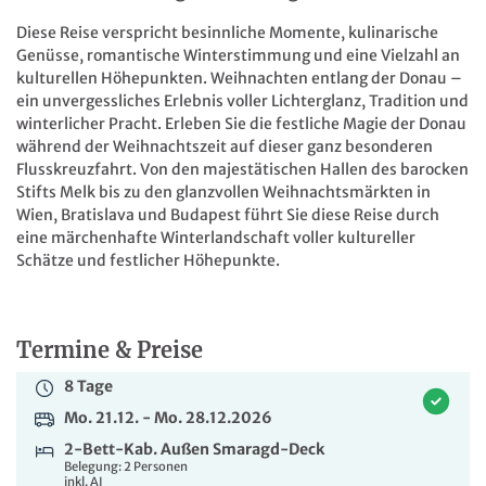
2.199 €
Diese Reise verspricht besinnliche Momente, kulinarische
ab
Genüsse, romantische Winterstimmung und eine Vielzahl an
kulturellen Höhepunkten. Weihnachten entlang der Donau –
ZUR BUCHUNG
ein unvergessliches Erlebnis voller Lichterglanz, Tradition und
winterlicher Pracht. Erleben Sie die festliche Magie der Donau
8 Tage
während der Weihnachtszeit auf dieser ganz besonderen
Mo. 21.12. - Mo. 28.12.2026
Flusskreuzfahrt. Von den majestätischen Hallen des barocken
Stifts Melk bis zu den glanzvollen Weihnachtsmärkten in
2-Bett-Kab. Außen Rubin-Deck mit franz. Balkon
zur Alleinben.
Wien, Bratislava und Budapest führt Sie diese Reise durch
Belegung: 1 Person
eine märchenhafte Winterlandschaft voller kultureller
inkl. AI
Schätze und festlicher Höhepunkte.
2.599 €
ab
ZUR BUCHUNG
Termine & Preise
8 Tage
8 Tage
Mo. 21.12. - Mo. 28.12.2026
Mo. 21.12. - Mo. 28.12.2026
2-Bett-Kab. Außen Smaragd-Deck
2-Bett Suite Diamant-/Oberdeck mit DU/WC
Belegung: 2 Personen
Belegung: 2 Personen
inkl. AI
inkl. AI