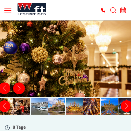
8 Tage
Mo. 21.12. - Mo. 28.12.2026
2-Bett-Kab. Außen Smaragd-Deck
Belegung: 2 Personen
inkl. AI
1.649 €
ab
ZUR BUCHUNG
8 Tage
Mo. 21.12. - Mo. 28.12.2026
2-Bett-Kab. Außen Rubin-Deck mit franz. Balkon
Belegung: 2 Personen
inkl. AI
8 Tage