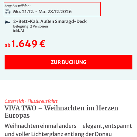
1.949 €
Angebot wählen:
ab
Mo. 21.12. - Mo. 28.12.2026
ZUR BUCHUNG
2-Bett-Kab. Außen Smaragd-Deck
Belegung: 2 Personen
inkl. AI
8 Tage
1.649 €
Mo. 21.12. - Mo. 28.12.2026
ab
2-Bett-Kab. Außen Diamant-Deck mit franz.
Balkon
Belegung: 2 Personen
ZUR BUCHUNG
inkl. AI
2.129 €
ab
ZUR BUCHUNG
Österreich
·
Flusskreuzfahrt
8 Tage
VIVA TWO – Weihnachten im Herzen
Europas
Mo. 21.12. - Mo. 28.12.2026
2-Bett-Kab. Außen Smaragd-Deck zur Alleinben.
Weihnachten einmal anders – elegant, entspannt
Belegung: 1 Person
und voller Lichterglanz entlang der Donau
inkl. AI