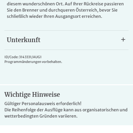
diesem wunderschönen Ort. Auf Ihrer Rückreise passieren
Sie den Brenner und durchqueren Österreich, bevor Sie
schließlich wieder Ihren Ausgangsort erreichen.
Unterkunft
Hotel Forte Charme
Das
4*Forte Charme Hote
l
in Nago, nahe Torbole sul Garda,
ID/Code: 3143331/AUG1
Programmänderungen vorbehalten.
erwartet Sie mit einer Panoramaterrasse und herrlichem
Blick auf den Gardasee. Freuen Sie sich auf kulinarische
Themenabende, die Sie auf eine geschmackvolle Reise
mitnehmen. Die komfortablen Zimmer verfügen über Bad
oder DU/WC, Balkon, WLAN, TV, Minibar, Fön, Safe sowie
Wichtige Hinweise
eine Klimaanlage.
Gültiger Personalausweis erforderlich!
Die Reihenfolge der Ausflüge kann aus organisatorischen und
wetterbedingten Gründen variieren.