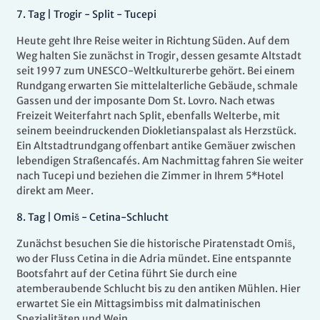
7.
Tag |
Trogir - Split - Tucepi
Heute geht Ihre Reise weiter in Richtung Süden. Auf dem
Weg halten Sie zunächst in Trogir, dessen gesamte Altstadt
seit 1997 zum UNESCO-Weltkulturerbe gehört. Bei einem
Rundgang erwarten Sie mittelalterliche Gebäude, schmale
Gassen und der imposante Dom St. Lovro. Nach etwas
Freizeit Weiterfahrt nach Split, ebenfalls Welterbe, mit
seinem beeindruckenden Diokletianspalast als Herzstück.
Ein Altstadtrundgang offenbart antike Gemäuer zwischen
lebendigen Straßencafés. Am Nachmittag fahren Sie weiter
nach Tucepi und beziehen die Zimmer in Ihrem 5*Hotel
direkt am Meer.
8
.
Tag |
Omiš - Cetina-Schlucht
Zunächst besuchen Sie die historische Piratenstadt Omiš,
wo der Fluss Cetina in die Adria mündet. Eine entspannte
Bootsfahrt auf der Cetina führt Sie durch eine
atemberaubende Schlucht bis zu den antiken Mühlen. Hier
erwartet Sie ein Mittagsimbiss mit dalmatinischen
Spezialitäten und Wein.